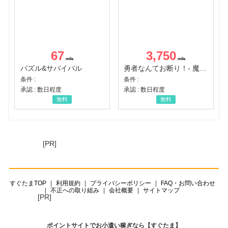
67
3,750
パズル&サバイバル
勇者なんてお断り！- 魔王の力で異世界征服
条件 :
条件 :
承認 : 数日程度
承認 : 数日程度
無料
無料
[PR]
すぐたまTOP
利用規約
プライバシーポリシー
FAQ・お問い合わせ
不正への取り組み
会社概要
サイトマップ
[PR]
ポイントサイトでお小遣い稼ぎなら【すぐたま】