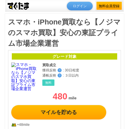
ログイン
無料会員登録
スマホ・iPhone買取なら【ノジマ
のスマホ買取】安心の東証プライ
ム市場企業運営
グレード対象
買取成立
獲得反映
:
30日程度
？
通帳反映
:
３日以内
？
無料
480
マイルを貯める
+48mile