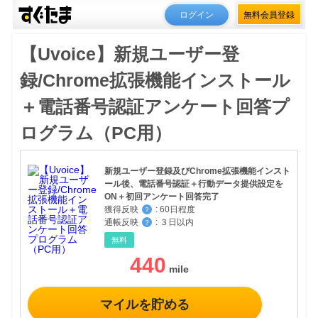
ログイン
無料会員登録
【Uvoice】新規ユーザー登
録/Chrome拡張機能インストール
＋電話番号認証アンケート回答プ
ログラム（PC用）
新規ユーザー登録及びChrome拡張機能インスト
ール後、電話番号認証＋行動データ提供設定を
ON＋初回アンケート回答完了
獲得反映
:
60日程度
？
通帳反映
:
３日以内
？
無料
440
マイルを貯める