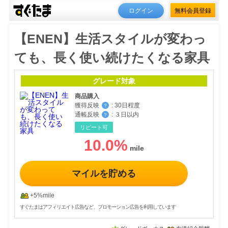
ログイン
無料会員登録
【ENEN】生活スタイルが変わっ
ても、長く使い続けたくなる家具
グレード対象
商品購入
獲得反映
:
30日程度
？
通帳反映
:
３日以内
？
リピート可
10.0
%
マイルを貯める
+5%mile
すぐたまはアフィリエイト広告など、プロモーション広告を利用しています