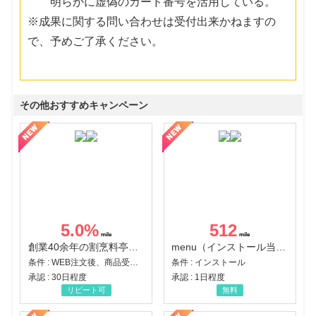
明らかに虚偽のカード番号を活用している。
※成果に関する問い合わせは受付出来かねますの
で、予めご了承ください。
その他おすすめキャンペーン
5.0
%
512
創業40余年の割烹料亭千賀監修【おせちの千賀屋】おもてなし参道本店
menu（インストール当日に指定のクーポンコード経由で1,500円（税込）以上の初回注文完了）（Android）
条件 : WEB注文後、商品受け取り+入金確認時点
条件 : インストール
承認 : 30日程度
承認 : 1日程度
リピート可
無料