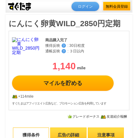
ログイン
無料会員登録
にんにく卵黄WILD_2850円定期
商品購入完了
獲得反映
:
30日程度
？
通帳反映
:
３日以内
？
1,140
マイルを貯める
+114mile
すぐたまはアフィリエイト広告など、プロモーション広告を利用しています
グレードボーナス
友達紹介報酬
獲得条件
広告の詳細
注意事項