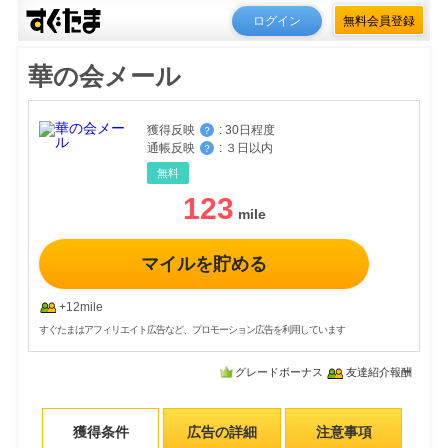
ログイン
無料会員登録
華の会メール
獲得反映
:
30日程度
？
通帳反映
:
３日以内
？
無料
123
マイルを貯める
+12mile
すぐたまはアフィリエイト広告など、プロモーション広告を利用しています
グレードボーナス
友達紹介報酬
獲得条件
広告の詳細
注意事項