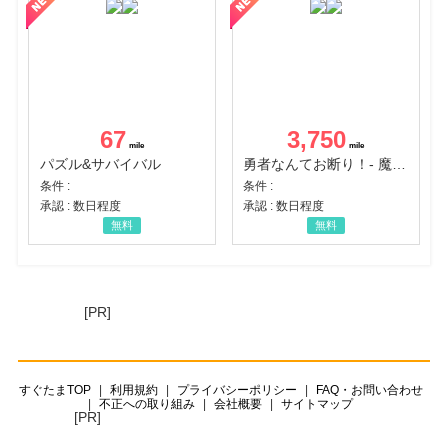
67
3,750
パズル&サバイバル
勇者なんてお断り！- 魔王の力で異世界征服
条件 :
条件 :
承認 : 数日程度
承認 : 数日程度
無料
無料
[PR]
すぐたまTOP
利用規約
プライバシーポリシー
FAQ・お問い合わせ
不正への取り組み
会社概要
サイトマップ
[PR]