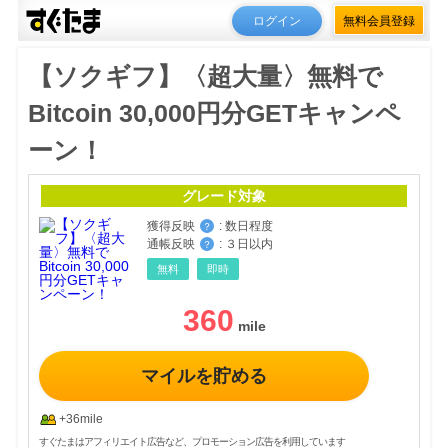
ログイン
無料会員登録
【ソクギフ】〈超大量〉無料で
Bitcoin 30,000円分GETキャンペ
ーン！
グレード対象
獲得反映
:
数日程度
？
通帳反映
:
３日以内
？
無料
即時
360
マイルを貯める
+36mile
すぐたまはアフィリエイト広告など、プロモーション広告を利用しています