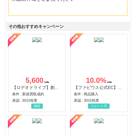
その他おすすめキャンペーン
5,600
10.0
%
【ロデオドライブ】創業70年の信頼と高価買取を実現！ブランド品・貴金属の無料査定
【ファビウス公式EC】すべての女性を美しくをテーマにした商品で女性の美を応援しています
条件 : 新規買取成約
条件 : 商品購入
承認 : 30日程度
承認 : 30日程度
無料
リピート可