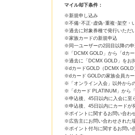
マイル却下条件：
20時間前
ブックオフオンライン販売
3.0
※新規申し込み
%mile
にお申し込みがありました
※不備･不正･虚偽･重複･架空
※過去に対象券種で発行いただ
21時間前
Ｏｉｓｉｘ（おいしっくす）
※家族カードの新規申込
1.0
%mile
※同一ユーザーの2回目以降の申
にお申し込みがありました
※「DCMX GOLD」から「dカ
10時間前
※過去に「DCMX GOLD」を
Rakuten Fashion(楽天ファッション)
4.5
※dカードGOLD（DCMX GO
%mile
にお申し込みがありました
※dカード GOLDの家族会員
※「オンライン入会」以外から
11時間前
楽天市場
※「dカード PLATINUM」か
2.0
%mile
※申込後、45日以内に入会に至
にお申し込みがありました
※申込後、45日以内にカード
※ポイントに関するお問い合わせ
※広告主にお問い合わせされた
※ポイント付与に関するお問い