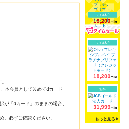
マイルUP
18,200
mile
詳細
マイルUP
）
18,200
mile
す。
詳細
後、本会員として改めてdカード
無料
選択が「dカード」のままの場合、
31,999
mile
ため、必ずご確認ください。
もっと見る