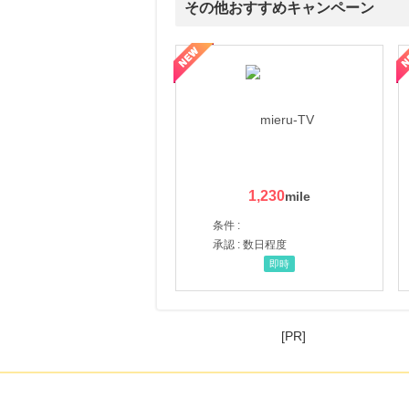
その他おすすめキャンペーン
ni】妊活期のための葉酸サプリ
【LOJEL公式サイト】スーツケース・バッグ
【ロデオドライブ】創業70
1,230
条件 :
承認 : 数日程度
即時
[PR]