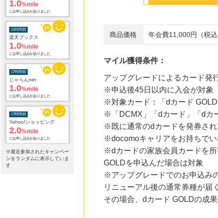
11時間前
楽天ブックス
1.0
%mile
商品価格
年会費11,000円（税
にお申し込みがありました
17時間前
マイル獲得条件：
じゃらんnet
1.0
%mile
アップグレードによるカード発行(V
にお申し込みがありました
※申込後45日以内に入会が対
17時間前
※対象カード：「dカード GOL
Yahoo!ショッピング
※「DCMX」「dカード」「dカ
2.0
%mile
にお申し込みがありました
※既に通常のdカードを発券され
※docomoキャリアをお持ち
17時間前
※dカードの家族会員カードを所
Qoo10
※最近参加されたキャンペー
3.0
%mile
ンをランダムに表示していま
GOLDを申込んだ場合は対象
す
にお申し込みがありました
※アップグレードでのお申込みの
17時間前
リニューアル後の通常券種が届
紀伊國屋書店 ウェブストア
その場合、dカード GOLDの
1.5
%mile
にお申し込みがありました