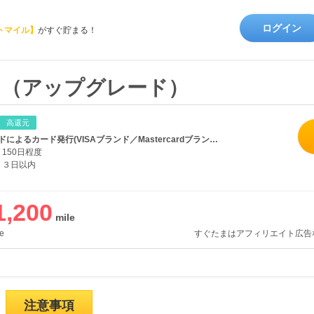
ログイン
トマイル】
がすぐ貯まる！
D」（アップグレード）
高還元
アップグレードによるカード発行(VISAブランド／Mastercardブランド対象）
150日程度
３日以内
1,200
e
すぐたまはアフィリエイト広告
注意事項