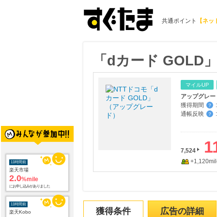
共通ポイント
【ネッ
「dカード GOL
マイルUP
獲得期間
:
？
通帳反映
:
？
1
11時間前
7,524
楽天市場
+1,120mil
2.0
%mile
にお申し込みがありました
11時間前
楽天Kobo
1.0
%mile
獲得条件
広告の詳細
にお申し込みがありました