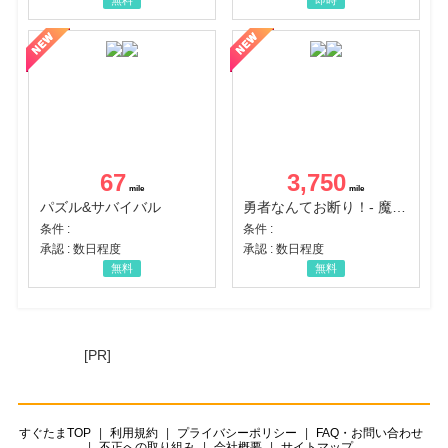
無料
即時
67
3,750
パズル&サバイバル
勇者なんてお断り！- 魔王の力で異世界征服
条件 :
条件 :
承認 : 数日程度
承認 : 数日程度
無料
無料
[PR]
すぐたまTOP
利用規約
プライバシーポリシー
FAQ・お問い合わせ
不正への取り組み
会社概要
サイトマップ