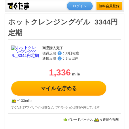
ログイン
無料会員登録
ホットクレンジングゲル_3344円
定期
商品購入完了
獲得反映
:
30日程度
？
通帳反映
:
３日以内
？
1,336
マイルを貯める
+133mile
すぐたまはアフィリエイト広告など、プロモーション広告を利用しています
グレードボーナス
友達紹介報酬