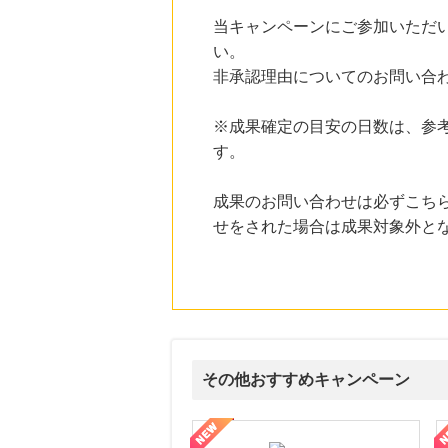
当キャンペーンにご参加いただ
19時間前
Ｏｉｓｉｘ（おいしっくす）
い。
1.0
%mile
非承認理由についてのお問い合
にお申し込みがありました
20時間前
※成果確定の目安の日数は、参
ニッセン
1.0
す。
%mile
にお申し込みがありました
成果のお問い合わせは必ずこち
9時間前
楽天市場
せをされた場合は成果対象外と
2.0
%mile
にお申し込みがありました
9時間前
楽天ブックス
1.0
%mile
にお申し込みがありました
その他おすすめキャンペーン
ni】妊活期のための葉酸サプリ
【LOJEL公式サイト】スーツケース・バッグ
【ロデオドライブ】創業70