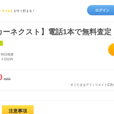
ログイン
トマイル】
がすぐ貯まる！
カーネクスト】電話1本で無料査定
象
90日程度
３日以内
0
すぐたまはアフィリエイト広告
注意事項