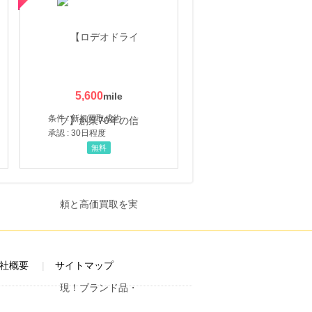
5,600
条件 : 新規買取成約
承認 : 30日程度
無料
社概要
サイトマップ