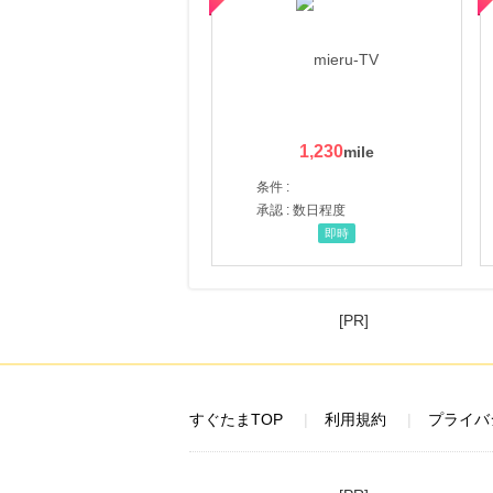
1,230
条件 :
承認 : 数日程度
即時
[PR]
すぐたまTOP
利用規約
プライバ