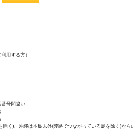
て利用する方）
話番号間違い
合
合
を除く)、沖縄は本島以外(陸路でつながっている島を除く)から