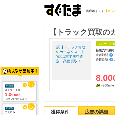
共通ポイント
【ネッ
【トラック買取の
グレード対
新規売却成約
獲得期間
:
？
通帳反映
:
？
8,00
9時間前
+800mile
楽天ブックス
1.0
%mile
にお申し込みがありました
9時間前
楽天Kobo
獲得条件
広告の詳細
1.0
%mile