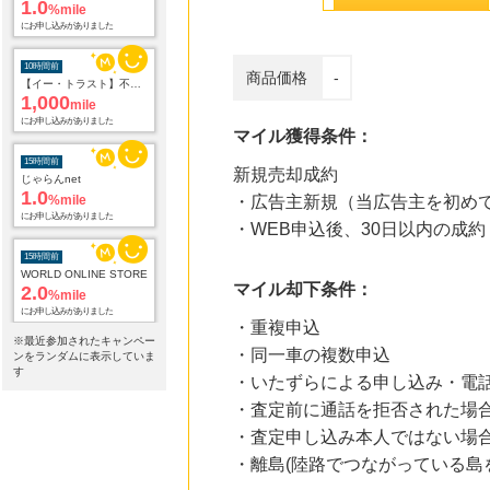
にお申し込みがありました
10時間前
【イー・トラスト】不動産投資アンケート
商品価格
-
1,000
mile
にお申し込みがありました
マイル獲得条件：
15時間前
じゃらんnet
新規売却成約
1.0
%mile
にお申し込みがありました
・広告主新規（当広告主を初め
・WEB申込後、30日以内の成約
15時間前
WORLD ONLINE STORE
2.0
%mile
マイル却下条件：
にお申し込みがありました
・重複申込
15時間前
※最近参加されたキャンペー
Yahoo!ショッピング
・同一車の複数申込
ンをランダムに表示していま
2.0
%mile
す
・いたずらによる申し込み・電
にお申し込みがありました
・査定前に通話を拒否された場
15時間前
・査定申し込み本人ではない場
【食べログ】飲食店ネット予約
80
・離島(陸路でつながっている島
mile
にお申し込みがありました