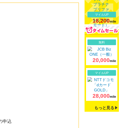
マイルUP
18,200
mile
詳細
無料
20,000
mile
詳細
マイルUP
28,000
mile
もっと見る
の申込