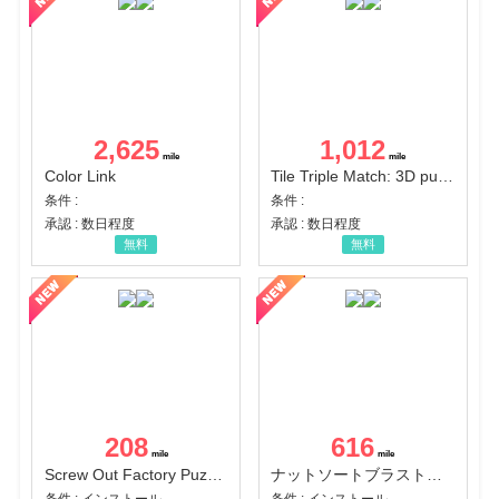
2,625
1,012
Color Link
Tile Triple Match: 3D puzzle
条件 :
条件 :
承認 : 数日程度
承認 : 数日程度
無料
無料
208
616
Screw Out Factory Puzzle 3D（経験値バーのマイルストーンを5にする（ユーザーレベル5に到達する））（Android）
ナットソートブラスト：カラーパズル（チャレンジ11完了）（Android）
条件 : インストール
条件 : インストール