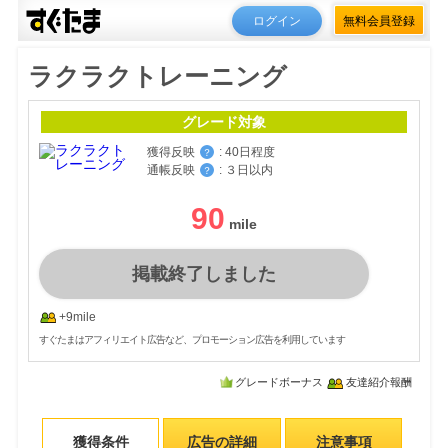
ログイン
無料会員登録
ラクラクトレーニング
グレード対象
獲得反映
:
40日程度
？
通帳反映
:
３日以内
？
90
掲載終了しました
+9mile
すぐたまはアフィリエイト広告など、プロモーション広告を利用しています
グレードボーナス
友達紹介報酬
獲得条件
広告の詳細
注意事項