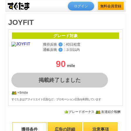
ログイン
無料会員登録
JOYFIT
グレード対象
獲得反映
:
40日程度
？
通帳反映
:
３日以内
？
90
掲載終了しました
+9mile
すぐたまはアフィリエイト広告など、プロモーション広告を利用しています
グレードボーナス
友達紹介報酬
獲得条件
広告の詳細
注意事項