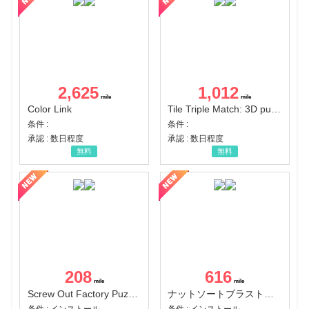
2,625
1,012
Color Link
Tile Triple Match: 3D puzzle
条件 :
条件 :
承認 : 数日程度
承認 : 数日程度
無料
無料
208
616
Screw Out Factory Puzzle 3D（経験値バーのマイルストーンを5にする（ユーザーレベル5に到達する））（Android）
ナットソートブラスト：カラーパズル（チャレンジ11完了）（Android）
条件 : インストール
条件 : インストール