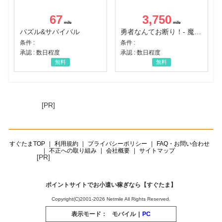
67
3,750
パズル&サバイバル
勇者なんてお断り！- 魔王の力で異世界征服
条件 :
条件 :
承認 : 数日程度
承認 : 数日程度
無料
無料
[PR]
すぐたまTOP
利用規約
プライバシーポリシー
FAQ・お問い合わせ
不正への取り組み
会社概要
サイトマップ
[PR]
ポイントサイトでお小遣い稼ぎなら【すぐたま】
Copyright(C)2001-2026 Netmile All Rights Reserved.
表示モード：
モバイル
|
PC