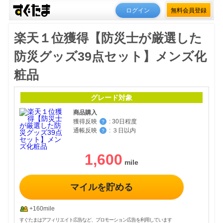
ログイン
無料会員登録
楽天１位獲得【防災士が厳選した
防災グッズ39点セット】メンズ化
粧品
グレード対象
商品購入
獲得反映
:
30日程度
？
通帳反映
:
３日以内
？
1,600
マイルを貯める
+160mile
すぐたまはアフィリエイト広告など、プロモーション広告を利用しています