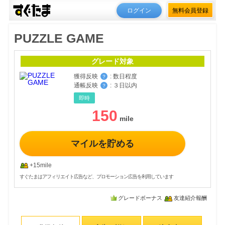
ログイン
無料会員登録
PUZZLE GAME
グレード対象
獲得反映
:
数日程度
？
通帳反映
:
３日以内
？
即時
150
マイルを貯める
+15mile
すぐたまはアフィリエイト広告など、プロモーション広告を利用しています
グレードボーナス
友達紹介報酬