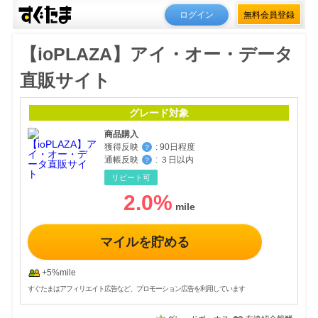
ログイン
無料会員登録
【ioPLAZA】アイ・オー・データ
直販サイト
グレード対象
商品購入
獲得反映
:
90日程度
？
通帳反映
:
３日以内
？
リピート可
2.0
%
マイルを貯める
+5%mile
すぐたまはアフィリエイト広告など、プロモーション広告を利用しています