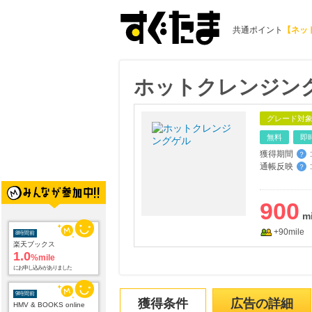
共通ポイント
【ネッ
ホットクレンジン
グレード対
無料
即
獲得期間
:
？
通帳反映
:
？
8時間前
900
楽天ブックス
1.0
%mile
+90mile
にお申し込みがありました
9時間前
HMV & BOOKS online
3.0
%mile
にお申し込みがありました
獲得条件
広告の詳細