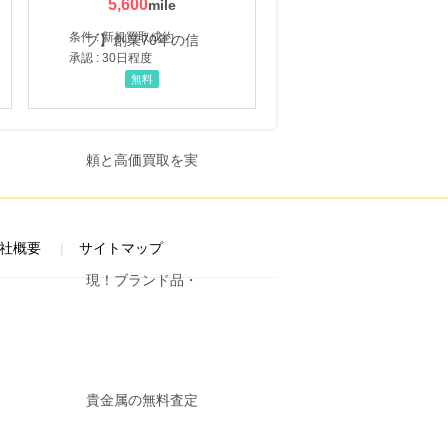
5,600
条件 : 新規買取成約
承認 : 30日程度
無料
社概要
サイトマップ