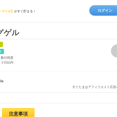
ログイン
トマイル】
がすぐ貯まる！
グゲル
象
時
数日程度
３日以内
すぐたまはアフィリエイト広告
注意事項