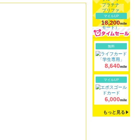
マイルUP
18,200
mile
詳細
無料
8,640
mile
詳細
マイルUP
6,000
mile
もっと見る