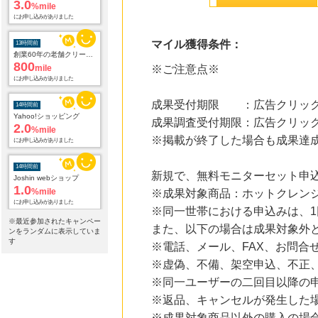
13時間前
創業60年の老舗クリーニング店が贈る【宅配ふとんクリーニングリナビス】
800
mile
にお申し込みがありました
マイル獲得条件：
※ご注意点※
14時間前
Yahoo!ショッピング
2.0
%mile
成果受付期限 ：広告クリック
にお申し込みがありました
成果調査受付期限：広告クリック
14時間前
※掲載が終了した場合も成果達
Joshin webショップ
1.0
%mile
にお申し込みがありました
新規で、無料モニターセット申
※成果対象商品：ホットクレン
14時間前
宅配クリーニング「リナビス」
※同一世帯における申込みは、
960
mile
※最近参加されたキャンペー
また、以下の場合は成果対象外
にお申し込みがありました
ンをランダムに表示していま
す
※電話、メール、FAX、お問合
14時間前
※虚偽、不備、架空申込、不正
電子貸本Renta!
14.0
%mile
※同一ユーザーの二回目以降の
にお申し込みがありました
※返品、キャンセルが発生した
17時間前
※成果対象商品以外の購入の場