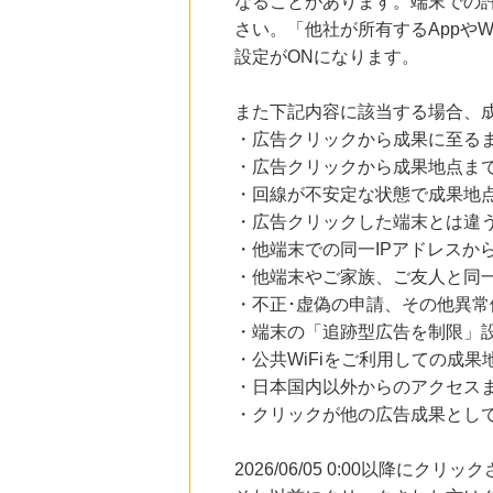
なることがあります。端末での
さい。「他社が所有するAppや
設定がONになります。
また下記内容に該当する場合、
・広告クリックから成果に至る
・広告クリックから成果地点ま
・回線が不安定な状態で成果地
・広告クリックした端末とは違
・他端末での同一IPアドレスか
・他端末やご家族、ご友人と同一
・不正･虚偽の申請、その他異常
・端末の「追跡型広告を制限」
・公共WiFiをご利用しての成果
・日本国内以外からのアクセスま
・クリックが他の広告成果とし
2026/06/05 0:00以降に