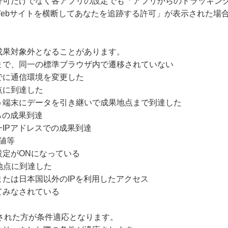
許可だけでなく各アプリの設定でも「アプリからのトラッキング
Webサイトを横断してあなたを追跡する許可」が表示された場
成果対象外となることがあります。
まで、同一の標準ブラウザ内で遷移されていない
でに通信環境を変更した
点に到達した
う端末にデータを引き継いで成果地点まで到達した
らの成果到達
IPアドレスでの成果到達
値等
設定がONになっている
地点に到達した
たは日本国以外のIPを利用したアクセス
てみなされている
クリックされた方が条件適応となります。