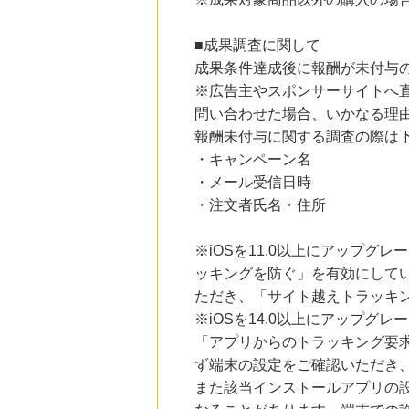
ブックオフオンライン販売
3.0
%mile
にお申し込みがありました
■成果調査に関して
成果条件達成後に報酬が未付与
17時間前
※広告主やスポンサーサイトへ
ブックオフオンライン買取
5.0
%mile
問い合わせた場合、いかなる理
にお申し込みがありました
報酬未付与に関する調査の際は
8時間前
・キャンペーン名
楽天市場
・メール受信日時
2.0
%mile
にお申し込みがありました
・注文者氏名・住所
8時間前
※iOSを11.0以上にアップグレ
楽天ブックス
1.0
%mile
ッキングを防ぐ」を有効にして
にお申し込みがありました
ただき、「サイト越えトラッキン
※iOSを14.0以上にアップ
「アプリからのトラッキング要
ず端末の設定をご確認いただき
また該当インストールアプリの