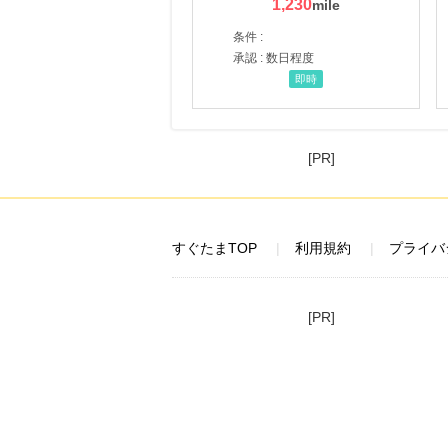
1,230
条件 :
承認 : 数日程度
即時
[PR]
すぐたまTOP
利用規約
プライバ
[PR]