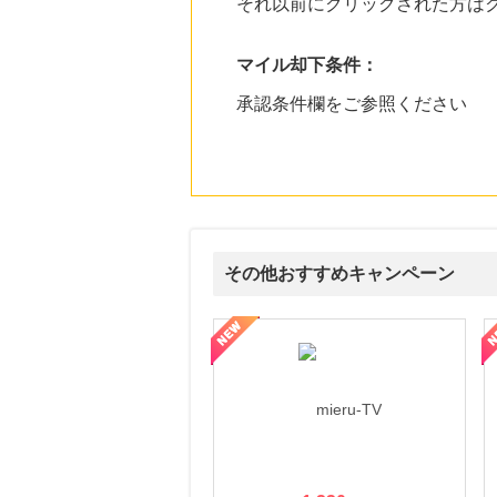
それ以前にクリックされた方は
マイル却下条件：
承認条件欄をご参照ください
その他おすすめキャンペーン
ni】妊活期のための葉酸サプリ
【LOJEL公式サイト】スーツケース・バッグ
【ロデオドライブ】創業70