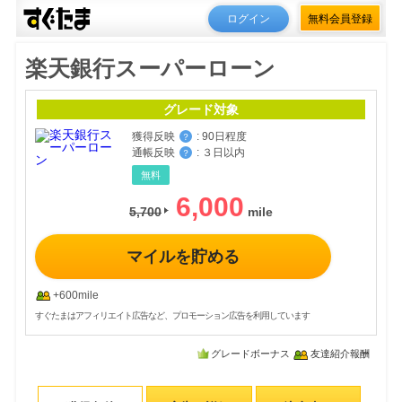
ログイン
無料会員登録
楽天銀行スーパーローン
グレード対象
獲得反映
:
90日程度
？
通帳反映
:
３日以内
？
無料
6,000
5,700
マイルを貯める
+600mile
すぐたまはアフィリエイト広告など、プロモーション広告を利用しています
グレードボーナス
友達紹介報酬