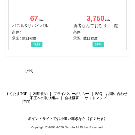
67
3,750
パズル&サバイバル
勇者なんてお断り！- 魔王の力で異世界征服
条件 :
条件 :
承認 : 数日程度
承認 : 数日程度
無料
無料
[PR]
すぐたまTOP
利用規約
プライバシーポリシー
FAQ・お問い合わせ
不正への取り組み
会社概要
サイトマップ
[PR]
ポイントサイトでお小遣い稼ぎなら【すぐたま】
Copyright(C)2001-2026 Netmile All Rights Reserved.