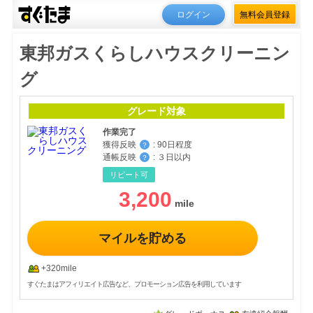
ログイン
無料会員登録
東邦ガスくらしハウスクリーニン
グ
グレード対象
作業完了
獲得反映
:
90日程度
？
通帳反映
:
３日以内
？
リピート可
3,200
マイルを貯める
+320mile
すぐたまはアフィリエイト広告など、プロモーション広告を利用しています