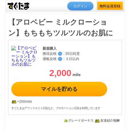
ログイン
無料会員登録
【アロベビー ミルクローショ
ン】もちもちツルツルのお肌に
新規購入
獲得反映
:
30日程度
？
通帳反映
:
３日以内
？
2,000
マイルを貯める
+200mile
すぐたまはアフィリエイト広告など、プロモーション広告を利用しています
グレードボーナス
友達紹介報酬