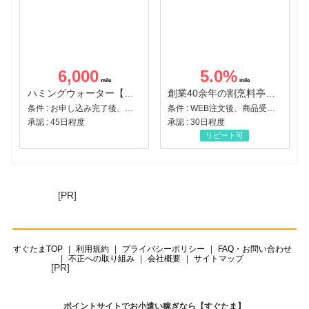
6,000
5.0
%
ハミングウォーター【販売代理店】
創業40余年の割烹料亭千賀監修【おせちの千賀屋】おもてなし参道本店
条件 : お申し込み完了後、決済登録完了と1ヶ月以内のサーバー初回設置。
条件 : WEB注文後、商品受け取り+入金確認時点
承認 : 45日程度
承認 : 30日程度
リピート可
[PR]
すぐたまTOP
利用規約
プライバシーポリシー
FAQ・お問い合わせ
不正への取り組み
会社概要
サイトマップ
[PR]
ポイントサイトでお小遣い稼ぎなら【すぐたま】