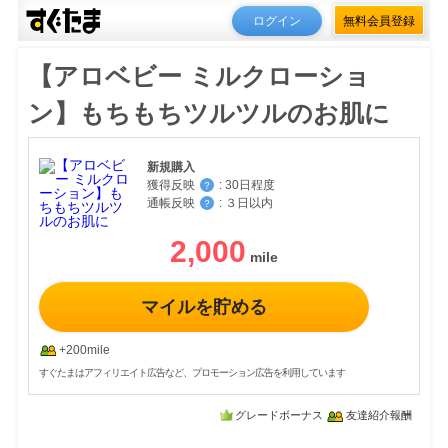
ログイン
無料会員登録
【アロベビー ミルクローショ
ン】もちもちツルツルのお肌に
新規購入
獲得反映
:
30日程度
？
通帳反映
:
３日以内
？
2,000
マイルを貯める
+200mile
すぐたまはアフィリエイト広告など、プロモーション広告を利用しています
グレードボーナス
友達紹介報酬