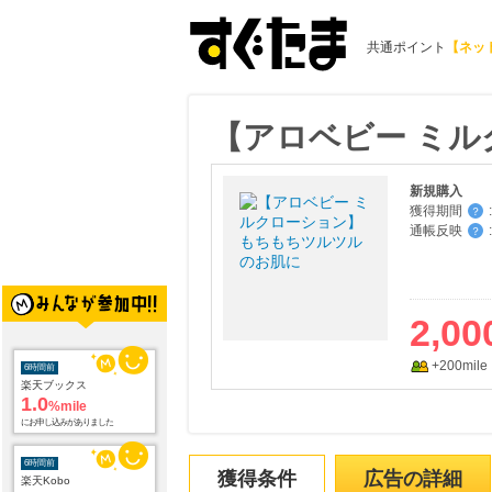
共通ポイント
【ネッ
【アロベビー ミ
新規購入
獲得期間
:
？
通帳反映
:
？
2,00
+200mile
6時間前
楽天ブックス
1.0
%mile
にお申し込みがありました
6時間前
獲得条件
広告の詳細
楽天Kobo