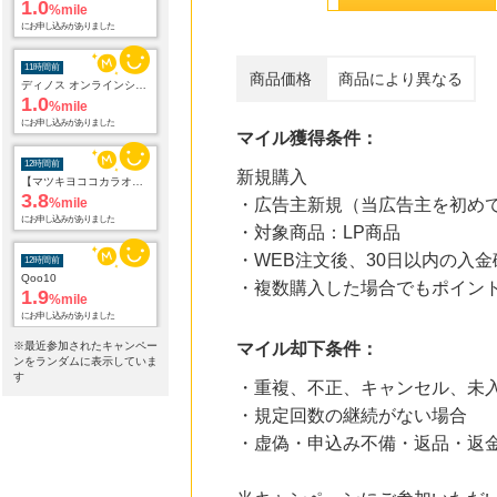
1.0
%mile
にお申し込みがありました
11時間前
商品価格
商品により異なる
ディノス オンラインショップ
1.0
%mile
にお申し込みがありました
マイル獲得条件：
12時間前
新規購入
【マツキヨココカラオンラインストア】マツモトキヨシ・ココカラファイン公式通販サイト
3.8
%mile
・広告主新規（当広告主を初め
にお申し込みがありました
・対象商品：LP商品
・WEB注文後、30日以内の入金
12時間前
Qoo10
・複数購入した場合でもポイン
1.9
%mile
にお申し込みがありました
※最近参加されたキャンペー
マイル却下条件：
12時間前
ンをランダムに表示していま
レコチョク 日本最大級の音楽配信サイト
す
・重複、不正、キャンセル、未
2.0
%mile
・規定回数の継続がない場合
にお申し込みがありました
・虚偽・申込み不備・返品・返
12時間前
Yahoo!ショッピング
2.0
%mile