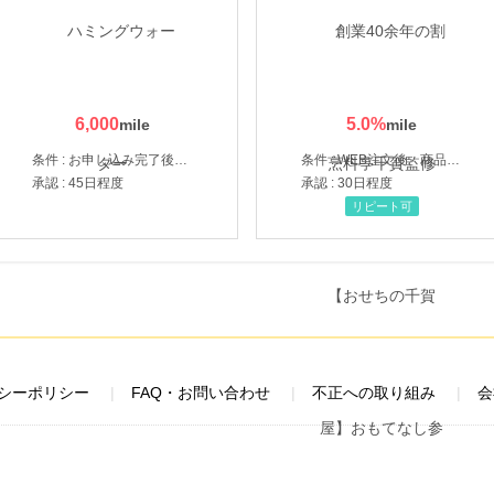
6,000
5.0
%
条件 : お申し込み完了後、決済登録完了と1ヶ月以内のサーバー初回設置。
条件 : WEB注文後、商品受け取り+入金確認時点
承認 : 45日程度
承認 : 30日程度
リピート可
シーポリシー
FAQ・お問い合わせ
不正への取り組み
会