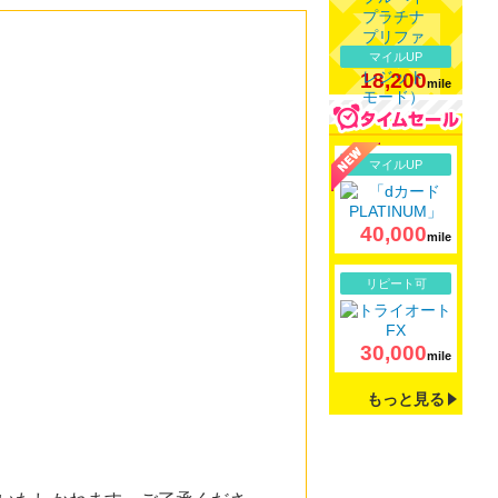
マイルUP
18,200
mile
詳細
マイルUP
40,000
mile
詳細
リピート可
30,000
mile
もっと見る