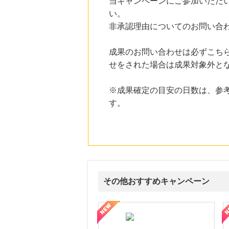
当キャンペーンにご参加いただ
にお申し込みがありました
い。
21時間前
非承認理由についてのお問い合
Sony Music Shop
1.5
%mile
にお申し込みがありました
成果のお問い合わせは必ずこち
せをされた場合は成果対象外と
23時間前
楽天ぐるなびネット予約
80
mile
※成果確定の目安の日数は、参
にお申し込みがありました
す。
6時間前
楽天市場
2.0
%mile
にお申し込みがありました
その他おすすめキャンペーン
ウォーター【販売代理店】
創業40余年の割烹料亭千賀監修【おせちの千賀屋】おもて