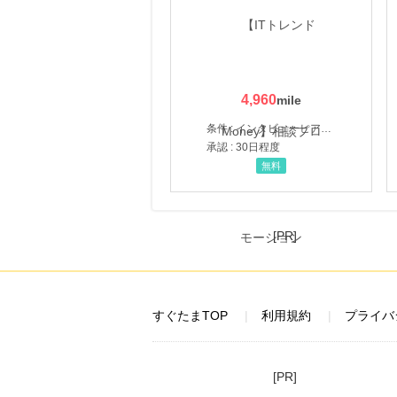
4,960
条件 : インタビューヒアリング完了
承認 : 30日程度
無料
[PR]
すぐたまTOP
利用規約
プライバ
[PR]