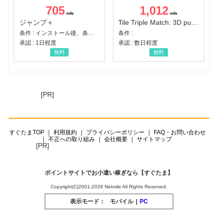
705
1,012
ジャンプ＋
Tile Triple Match: 3D puzzle
条件 : インストール後、条件達成
条件 :
承認 : 1日程度
承認 : 数日程度
無料
無料
[PR]
すぐたまTOP
利用規約
プライバシーポリシー
FAQ・お問い合わせ
不正への取り組み
会社概要
サイトマップ
[PR]
ポイントサイトでお小遣い稼ぎなら【すぐたま】
Copyright(C)2001-2026 Netmile All Rights Reserved.
表示モード：
モバイル
|
PC