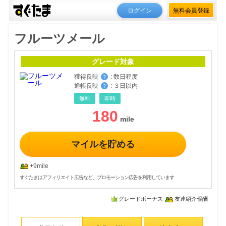
ログイン
無料会員登録
フルーツメール
グレード対象
獲得反映
:
数日程度
？
通帳反映
:
３日以内
？
無料
即時
180
マイルを貯める
+9mile
すぐたまはアフィリエイト広告など、プロモーション広告を利用しています
グレードボーナス
友達紹介報酬