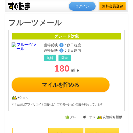
ログイン
無料会員登録
フルーツメール
グレード対象
獲得反映
:
数日程度
？
通帳反映
:
３日以内
？
無料
即時
180
マイルを貯める
+9mile
すぐたまはアフィリエイト広告など、プロモーション広告を利用しています
グレードボーナス
友達紹介報酬