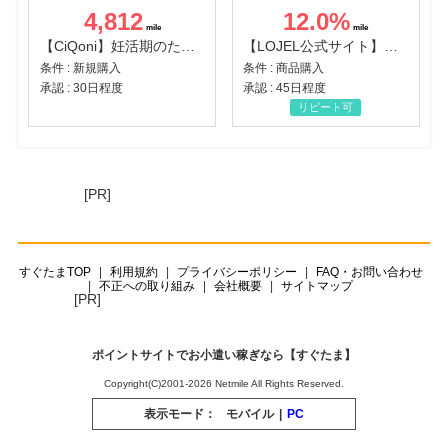
4,812
12.0
%
【CiQoni】妊活期のための葉酸サプリ
【LOJEL公式サイト】スーツケース・バッグ
条件 : 新規購入
条件 : 商品購入
承認 : 30日程度
承認 : 45日程度
リピート可
[PR]
すぐたまTOP
利用規約
プライバシーポリシー
FAQ・お問い合わせ
不正への取り組み
会社概要
サイトマップ
[PR]
ポイントサイトでお小遣い稼ぎなら【すぐたま】
Copyright(C)2001-2026 Netmile All Rights Reserved.
表示モード：
モバイル
|
PC