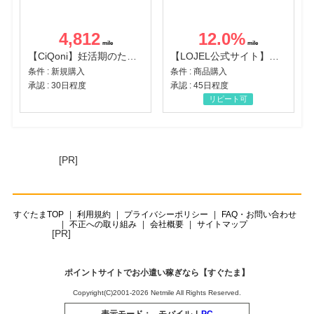
4,812
12.0
%
【CiQoni】妊活期のための葉酸サプリ
【LOJEL公式サイト】スーツケース・バッグ
条件 : 新規購入
条件 : 商品購入
承認 : 30日程度
承認 : 45日程度
リピート可
[PR]
すぐたまTOP
利用規約
プライバシーポリシー
FAQ・お問い合わせ
不正への取り組み
会社概要
サイトマップ
[PR]
ポイントサイトでお小遣い稼ぎなら【すぐたま】
Copyright(C)2001-2026 Netmile All Rights Reserved.
表示モード：
モバイル
|
PC