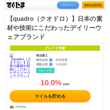
ログイン
無料会員登録
【quadro（クオドロ）】日本の素
材や技術にこだわったデイリーウ
ェアブランド
グレード対象
商品購入
獲得反映
:
30日程度
？
通帳反映
:
３日以内
？
リピート可
10.0
%
マイルを貯める
+5%mile