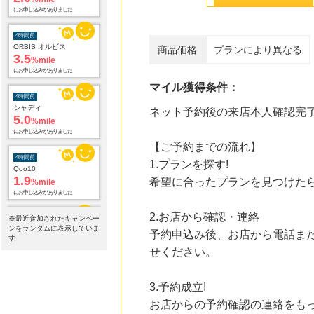
3.5
%mile
にお申し込みがありました
商品価格
プランにより異なる
4時間前
シャディ
5.0
%mile
にお申し込みがありました
マイル獲得条件：
4時間前
ネット予約後の来店本人確認完
Qoo10
1.9
%mile
にお申し込みがありました
【ご予約までの流れ】
1.プランを探す!
7時間前
希望に合ったプランを見つけたら
ブックオフオンライン販売
3.0
%mile
にお申し込みがありました
2.お店から確認・連絡
※最近参加されたキャンペー
ンをランダムに表示していま
19時間前
予約申込み後、お店から電話ま
す
HMV & BOOKS online
せください。
3.0
%mile
にお申し込みがありました
3.予約成立!
22時間前
お店からの予約確認の連絡をも
楽天ブックス