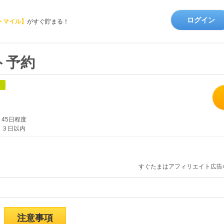
ログイン
トマイル】
がすぐ貯まる！
ト予約
象
45日程度
３日以内
すぐたまはアフィリエイト広告
注意事項