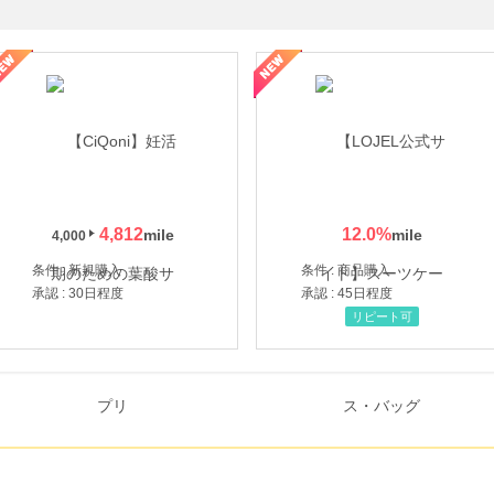
年の信頼と高価買取を実現！ブランド品・貴金属の無料査定
4,812
12.0
%
4,000
条件 : 新規購入
条件 : 商品購入
承認 : 30日程度
承認 : 45日程度
リピート可