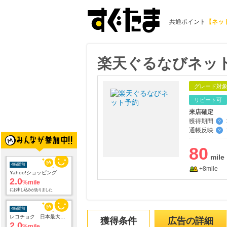
共通ポイント
【ネッ
楽天ぐるなびネッ
グレード対
リピート可
来店確定
獲得期間
:
？
通帳反映
:
4時間前
？
Yahoo!ショッピング
2.0
%mile
80
にお申し込みがありました
+8mile
4時間前
レコチョク 日本最大級の音楽配信サイト
2.0
%mile
にお申し込みがありました
4時間前
獲得条件
広告の詳細
ORBIS オルビス