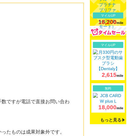
マイルUP
18,200
mile
詳細
マイルUP
2,615
mile
詳細
無料
手数ですが電話で直接お問い合わ
18,000
mile
もっと見る
かったものは成果対象外です。