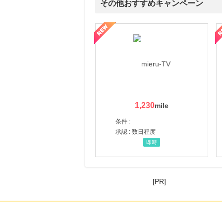
その他おすすめキャンペーン
ni】妊活期のための葉酸サプリ
【LOJEL公式サイト】スーツケース・バッグ
【ロデオドライブ】創業70
1,230
条件 :
承認 : 数日程度
即時
[PR]