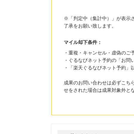
1.0
%mile
にお申し込みがありました
22時間前
※「判定中（集計中）」が表示さ
楽天市場
了承をお願い致します。
2.0
%mile
にお申し込みがありました
マイル却下条件：
4時間前
国内最大級の総合電子書籍ストア ブックライブ
3.0
・重複・キャンセル・虚偽のご
%mile
にお申し込みがありました
・ぐるなびネット予約の「お問
・「楽天ぐるなびネット予約」
4時間前
Yahoo!ショッピング
2.0
%mile
成果のお問い合わせは必ずこち
にお申し込みがありました
せをされた場合は成果対象外と