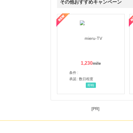
その他おすすめキャンペーン
ni】妊活期のための葉酸サプリ
【LOJEL公式サイト】スーツケース・バッグ
【ロデオドライブ】創業70
1,230
条件 :
承認 : 数日程度
即時
[PR]