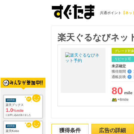
共通ポイント
【ネッ
楽天ぐるなびネッ
グレード対
リピート可
来店確定
獲得期間
:
？
通帳反映
:
？
80
1時間前
楽天ブックス
+8mile
1.0
%mile
にお申し込みがありました
1時間前
楽天Kobo
1.0
%mile
獲得条件
広告の詳細
にお申し込みがありました