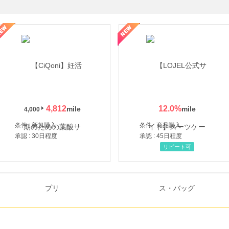
年の信頼と高価買取を実現！ブランド品・貴金属の無料査定
4,812
12.0
%
4,000
条件 : 新規購入
条件 : 商品購入
承認 : 30日程度
承認 : 45日程度
リピート可