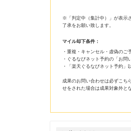
10時間前
ブックオフオンライン販売
3.0
%mile
※「判定中（集計中）」が表示さ
にお申し込みがありました
了承をお願い致します。
19時間前
ベルーナ
2.0
%mile
マイル却下条件：
にお申し込みがありました
・重複・キャンセル・虚偽のご
1時間前
・ぐるなびネット予約の「お問
楽天市場
2.0
・「楽天ぐるなびネット予約」
%mile
にお申し込みがありました
成果のお問い合わせは必ずこち
1時間前
楽天ブックス
せをされた場合は成果対象外と
1.0
%mile
にお申し込みがありました