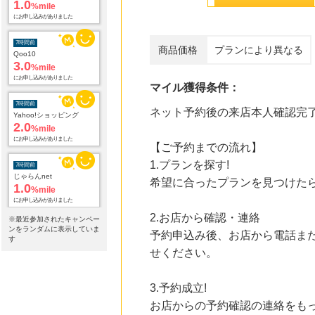
7時間前
Qoo10
3.0
%mile
商品価格
プランにより異なる
にお申し込みがありました
7時間前
マイル獲得条件：
Yahoo!ショッピング
2.0
%mile
ネット予約後の来店本人確認完
にお申し込みがありました
7時間前
【ご予約までの流れ】
じゃらんnet
1.プランを探す!
1.0
%mile
にお申し込みがありました
希望に合ったプランを見つけたら
7時間前
2.お店から確認・連絡
ホットペッパーグルメ
※最近参加されたキャンペー
100
mile
ンをランダムに表示していま
予約申込み後、お店から電話ま
す
にお申し込みがありました
せください。
7時間前
カメラのキタムラのネットショップ
3.予約成立!
0.9
%mile
にお申し込みがありました
お店からの予約確認の連絡をも