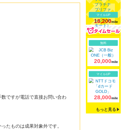
マイルUP
18,200
mile
詳細
無料
20,000
mile
詳細
マイルUP
28,000
手数ですが電話で直接お問い合わ
mile
もっと見る
かったものは成果対象外です。