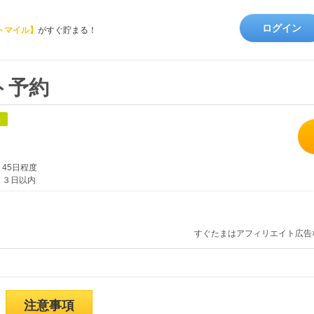
ログイン
トマイル】
がすぐ貯まる！
ト予約
象
45日程度
３日以内
すぐたまはアフィリエイト広告
注意事項