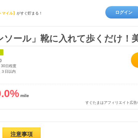
ログイン
トマイル】
がすぐ貯まる！
ンソール」靴に入れて歩くだけ！
象
)
30日程度
３日以内
.0
%
すぐたまはアフィリエイト広告
注意事項