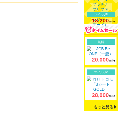
マイルUP
18,200
mile
詳細
無料
20,000
mile
詳細
マイルUP
28,000
mile
もっと見る