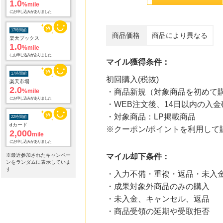
1.0
%mile
にお申し込みがありました
17時間前
商品価格
商品により異なる
楽天ブックス
1.0
%mile
にお申し込みがありました
マイル獲得条件：
17時間前
初回購入(税抜)
楽天市場
2.0
%mile
・商品新規（対象商品を初めて
にお申し込みがありました
・WEB注文後、14日以内の入金
・対象商品：LP掲載商品
22時間前
dカード
※クーポン/ポイントを利用し
2,000
mile
にお申し込みがありました
※最近参加されたキャンペー
マイル却下条件：
23時間前
ンをランダムに表示していま
じゃらんnet
す
・入力不備・重複・返品・未入
1.0
%mile
・成果対象外商品のみの購入
にお申し込みがありました
・未入金、キャンセル、返品
23時間前
・商品受領の延期や受取拒否
Yahoo!ショッピング
2.0
%mile