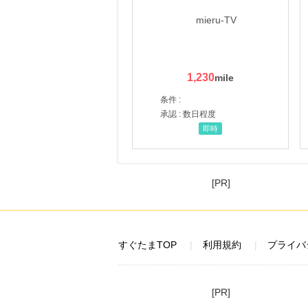
1,230
条件 :
承認 : 数日程度
即時
[PR]
すぐたまTOP
利用規約
プライバ
[PR]