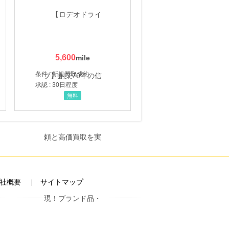
5,600
条件 : 新規買取成約
承認 : 30日程度
無料
社概要
サイトマップ