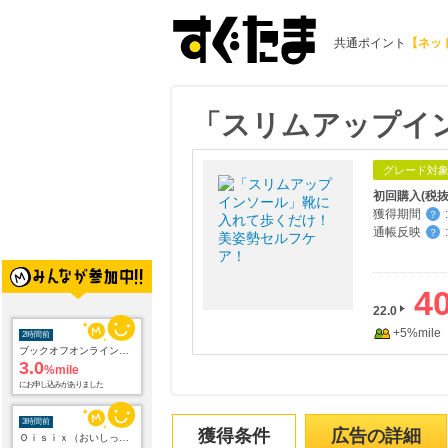
共通ポイント
【ネッ
「スリムアップイ
グレード対
初回購入(税抜
獲得期間
:
？
通帳反映
:
？
40
22.0
+5%mile
2時間前
ブックオフオンライン販売
3.0
%mile
にお申し込みがありました
3時間前
獲得条件
広告の詳細
Ｏｉｓｉｘ（おいしっくす）