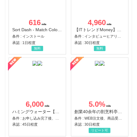
616
4,960
Sort Dash - Match Color Puzzle（チャレンジ11完了）（Android）
【ITトレンドMoney】相談プロモーション
条件 : インストール
条件 : インタビューヒアリング完了
承認 : 1日程度
承認 : 30日程度
無料
無料
6,000
5.0
%
ハミングウォーター【販売代理店】
創業40余年の割烹料亭千賀監修【おせちの千賀屋】おもてなし参道本店
条件 : お申し込み完了後、決済登録完了と1ヶ月以内のサーバー初回設置。
条件 : WEB注文後、商品受け取り+入金確認時点
承認 : 45日程度
承認 : 30日程度
リピート可