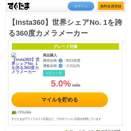
ログイン
無料会員登録
【Insta360】世界シェアNo. 1を誇
る360度カメラメーカー
グレード対象
商品購入
獲得反映
:
90日程度
？
通帳反映
:
３日以内
？
リピート可
5.0
%
マイルを貯める
+5%mile
すぐたまはアフィリエイト広告など、プロモーション広告を利用しています