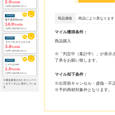
12時間前
電子貸本Renta!
14.0
%mile
にお申し込みがありました
商品価格
商品により異なります
12時間前
【マツキヨココカラオンラインストア】マツモトキヨシ・ココカラファイン公式通販サイト
マイル獲得条件：
3.8
%mile
にお申し込みがありました
商品購入
12時間前
※「判定中（集計中）」が表示さ
じゃらんnet
1.0
%mile
了承をお願い致します。
にお申し込みがありました
12時間前
マイル却下条件：
アニメイトオンラインショップ
2.0
※最近参加されたキャンペー
%mile
※出荷前キャンセル・虚偽・不
ンをランダムに表示していま
にお申し込みがありました
す
※予約商材対象外となります。
12時間前
OZmall（オズモール） ヘアサロン
240
mile
にお申し込みがありました