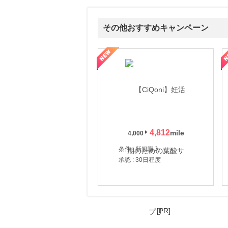
15時間前
ブックオフオンライン販売
3.0
%mile
その他おすすめキャンペーン
にお申し込みがありました
15時間前
式サイト】スーツケース・バッグ
【ロデオドライブ】創業70年の信頼と高価買取を実現！ブランド品
【ファビウス公式EC】すべて
ブックオフオンライン買取
5.0
%mile
にお申し込みがありました
6時間前
楽天市場
2.0
%mile
にお申し込みがありました
4,812
4,000
11時間前
創業60年の老舗クリーニング店が贈る【宅配ふとんクリーニングリナビス】
条件 : 新規購入
800
mile
承認 : 30日程度
にお申し込みがありました
[PR]