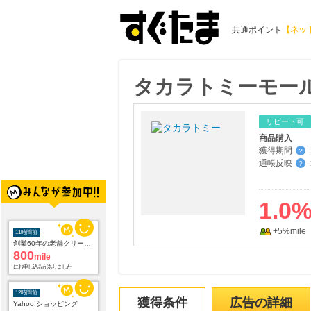
共通ポイント
【ネッ
タカラトミーモー
リピート可
商品購入
獲得期間
:
？
通帳反映
:
？
1.0
11時間前
創業60年の老舗クリーニング店が贈る【宅配ふとんクリーニングリナビス】
800
mile
+5%mile
にお申し込みがありました
12時間前
Yahoo!ショッピング
2.0
%mile
にお申し込みがありました
獲得条件
広告の詳細