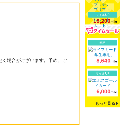
マイルUP
18,200
mile
詳細
無料
8,640
だく場合がございます。予め、ご
mile
詳細
マイルUP
6,000
mile
もっと見る