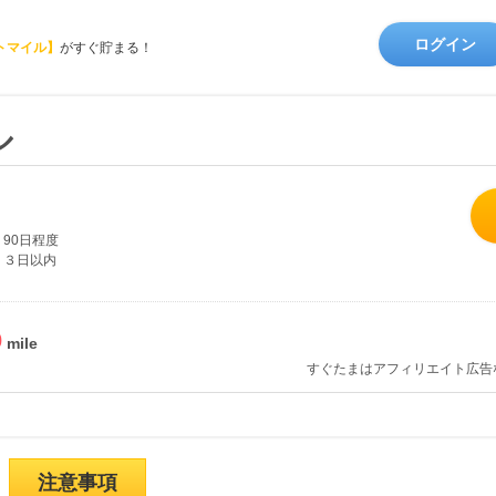
ログイン
トマイル】
がすぐ貯まる！
ル
90日程度
３日以内
%
すぐたまはアフィリエイト広告
注意事項