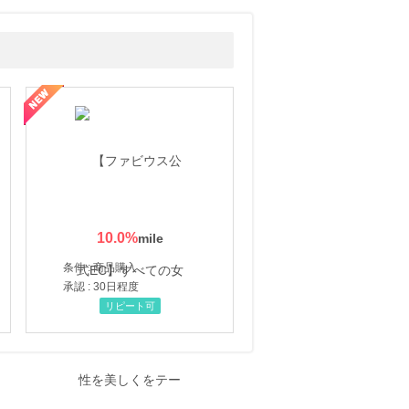
10.0
%
条件 : 商品購入
承認 : 30日程度
リピート可