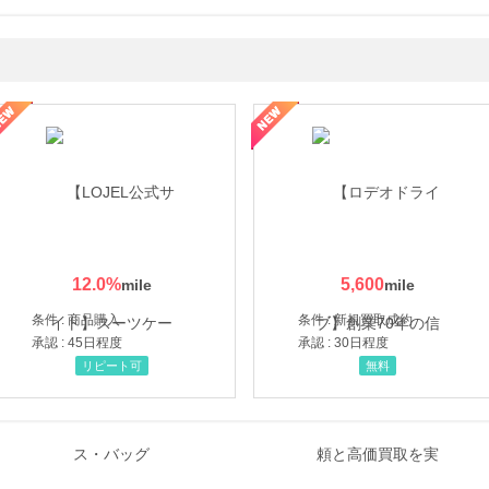
・貴金属の無料査定
の女性を美しくをテーマにした商品で女性の美を応援しています
12.0
%
5,600
条件 : 商品購入
条件 : 新規買取成約
承認 : 45日程度
承認 : 30日程度
リピート可
無料