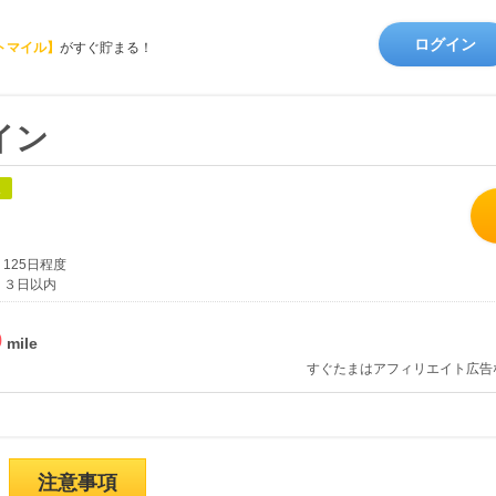
ログイン
トマイル】
がすぐ貯まる！
イン
象
125日程度
３日以内
%
すぐたまはアフィリエイト広告
注意事項