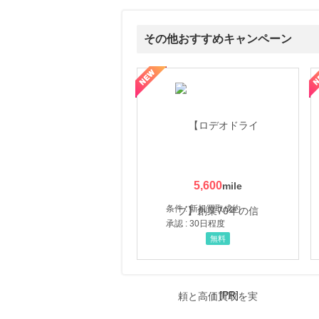
23時間前
Qoo10
その他おすすめキャンペーン
3.0
%mile
にお申し込みがありました
属の無料査定
を美しくをテーマにした商品で女性の美を応援しています
【ITトレンドMoney】相談プロモーション
ハ
23時間前
Yahoo!ショッピング
2.0
%mile
にお申し込みがありました
2時間前
ブックオフオンライン販売
3.0
%mile
にお申し込みがありました
5,600
16時間前
条件 : 新規買取成約
すかいらーくの宅配
承認 : 30日程度
2.0
%mile
無料
にお申し込みがありました
[PR]