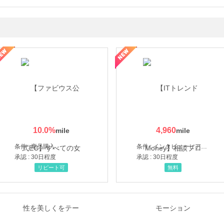
ミングウォーター【販売代理店】
10.0
%
4,960
条件 : 商品購入
条件 : インタビューヒアリング完了
承認 : 30日程度
承認 : 30日程度
リピート可
無料