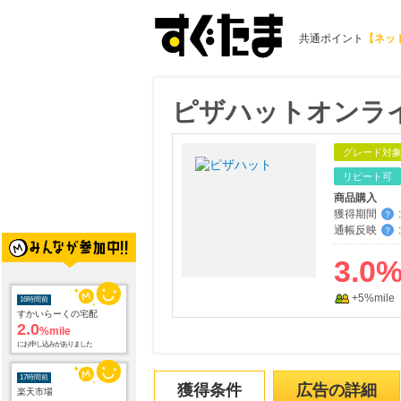
共通ポイント
【ネッ
ピザハットオンラ
グレード対
リピート可
商品購入
獲得期間
:
？
通帳反映
:
？
3.0
16時間前
すかいらーくの宅配
+5%mile
2.0
%mile
にお申し込みがありました
17時間前
楽天市場
2.0
獲得条件
広告の詳細
%mile