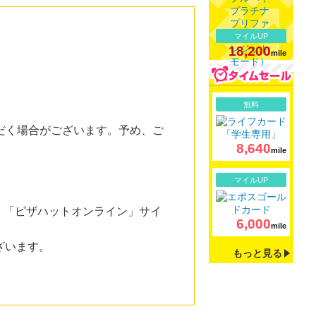
マイルUP
18,200
mile
詳細
無料
だく場合がございます。予め、ご
8,640
mile
詳細
マイルUP
。「ピザハットオンライン」サイ
6,000
mile
ざいます。
もっと見る