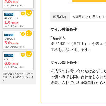
にお申し込みがありました
17時間前
楽天ブックス
1.0
商品価格
※商品により異なりま
%mile
にお申し込みがありました
マイル獲得条件：
17時間前
楽天GORA
5.0
商品購入
%mile
にお申し込みがありました
※「判定中（集計中）」が表示さ
了承をお願い致します。
20時間前
ベルーナ
6.0
%mile
マイル却下条件：
にお申し込みがありました
※成果のお問い合わせは必ずこ
21時間前
※最近参加されたキャンペー
アテニア【アイ エクストラ セラム セット】
ト側へ直接お問い合わせをされ
ンをランダムに表示していま
1,496
mile
す
※表示されている承認期限から
にお申し込みがありました
23時間前
ホットペッパーグルメ
100
mile
にお申し込みがありました