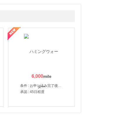
6,000
条件 : お申し込み完了後、決済登録完了と1ヶ月以内のサーバー初回設置。
承認 : 45日程度