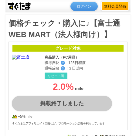
ログイン
無料会員登録
価格チェック・購入に♪【富士通
WEB MART（法人様向け）】
グレード対象
商品購入（PC用品）
獲得反映
:
125日程度
？
通帳反映
:
３日以内
？
リピート可
2.0
%
掲載終了しました
+5%mile
すぐたまはアフィリエイト広告など、プロモーション広告を利用しています