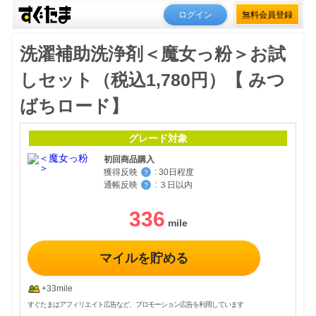
ログイン
無料会員登録
洗濯補助洗浄剤＜魔女っ粉＞お試
しセット（税込1,780円）【 みつ
ばちロード】
グレード対象
初回商品購入
獲得反映
:
30日程度
？
通帳反映
:
３日以内
？
336
マイルを貯める
+33mile
すぐたまはアフィリエイト広告など、プロモーション広告を利用しています