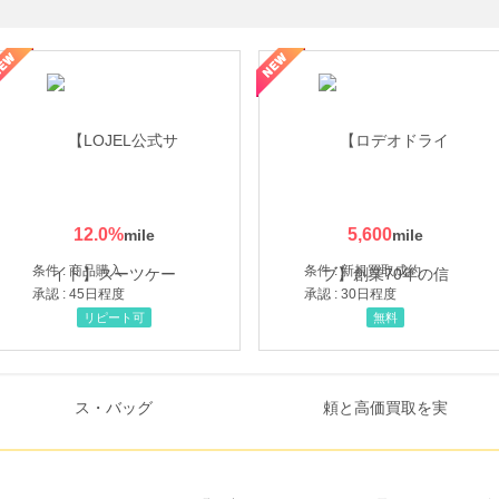
・貴金属の無料査定
の女性を美しくをテーマにした商品で女性の美を応援しています
12.0
%
5,600
条件 : 商品購入
条件 : 新規買取成約
承認 : 45日程度
承認 : 30日程度
リピート可
無料