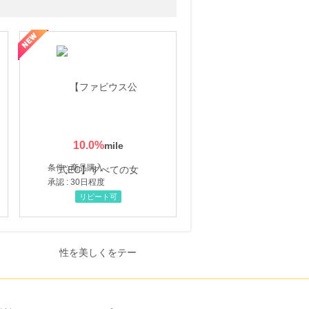
10.0
%
条件 : 商品購入
承認 : 30日程度
リピート可