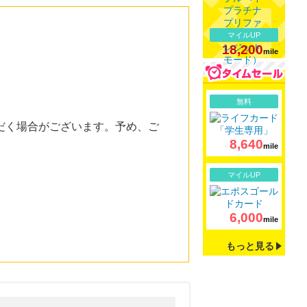
マイルUP
18,200
mile
詳細
無料
だく場合がございます。予め、ご
8,640
mile
詳細
マイルUP
6,000
mile
もっと見る