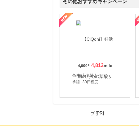
その他おすすめキャンペーン
にお申し込みがありました
6時間前
式サイト】スーツケース・バッグ
【ロデオドライブ】創業70年の信頼と高価買取を実現！ブランド品
【ファビウス公式EC】すべて
Joshin webショップ
1.0
%mile
にお申し込みがありました
6時間前
Qoo10
3.0
%mile
にお申し込みがありました
4,812
4,000
6時間前
じゃらんnet
条件 : 新規購入
1.0
%mile
承認 : 30日程度
にお申し込みがありました
[PR]