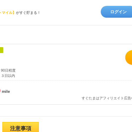
ログイン
トマイル】
がすぐ貯まる！
象
90日程度
３日以内
%
すぐたまはアフィリエイト広告
注意事項