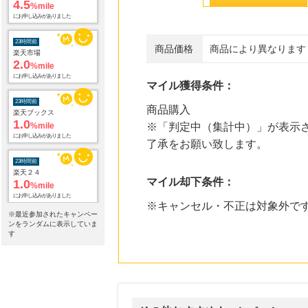
4.5
%mile
にお申し込みがありました
23時間前
商品価格
商品により異なります
楽天市場
2.0
%mile
にお申し込みがありました
マイル獲得条件：
23時間前
商品購入
楽天ブックス
1.0
%mile
※「判定中（集計中）」が表示さ
にお申し込みがありました
了承をお願い致します。
23時間前
楽天２４
マイル却下条件：
1.0
%mile
にお申し込みがありました
※キャンセル・不正は対象外で
※最近参加されたキャンペー
24時間前
ンをランダムに表示していま
HMV & BOOKS online
す
3.0
%mile
にお申し込みがありました
24時間前
着圧レギンスの進化版！脚をグッと引き締め細く長く魅せる！【slimuse】
1,600
mile