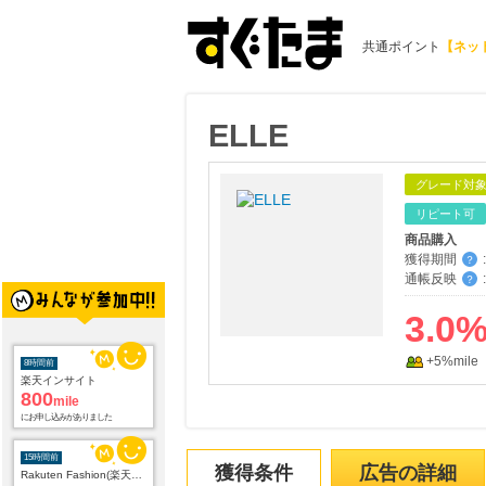
共通ポイント
【ネッ
ELLE
グレード対
リピート可
商品購入
獲得期間
:
？
通帳反映
:
？
3.0
+5%mile
8時間前
楽天インサイト
800
mile
にお申し込みがありました
15時間前
獲得条件
広告の詳細
Rakuten Fashion(楽天ファッション)