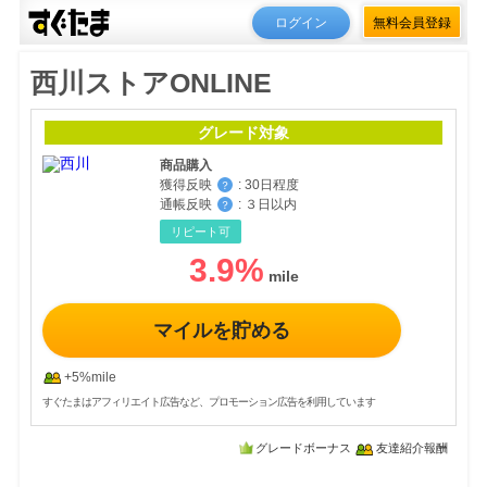
ログイン
無料会員登録
西川ストアONLINE
グレード対象
商品購入
獲得反映
:
30日程度
？
通帳反映
:
３日以内
？
リピート可
3.9
%
マイルを貯める
+5%mile
すぐたまはアフィリエイト広告など、プロモーション広告を利用しています
グレードボーナス
友達紹介報酬