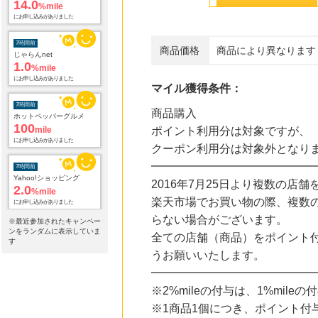
%mile
にお申し込みがありました
7時間前
商品価格
商品により異なります
じゃらんnet
1.0
%mile
にお申し込みがありました
マイル獲得条件：
7時間前
ホットペッパーグルメ
商品購入
100
mile
ポイント利用分は対象ですが、
にお申し込みがありました
クーポン利用分は対象外となり
7時間前
━━━━━━━━━━━━━━
Yahoo!ショッピング
2.0
2016年7月25日より複数の
%mile
にお申し込みがありました
楽天市場でお買い物の際、複数
らない場合がございます。
※最近参加されたキャンペー
7時間前
ンをランダムに表示していま
Joshin webショップ
全ての店舗（商品）をポイント
す
1.0
%mile
うお願いいたします。
にお申し込みがありました
━━━━━━━━━━━━━━
10時間前
※2%mileの付与は、1%mi
ブックオフオンライン販売
3.0
※1商品1個につき、ポイント付与
%mile