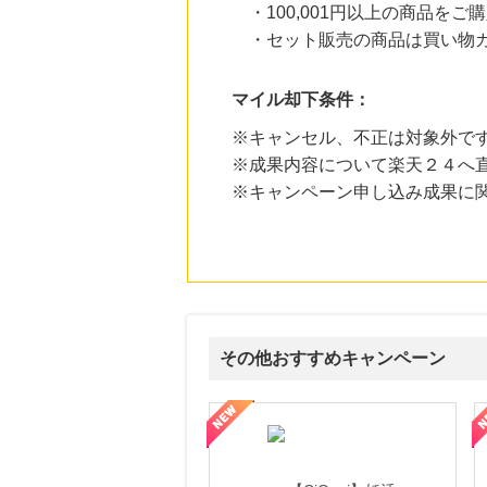
にお申し込みがありました
・100,001円以上の商品をご
・セット販売の商品は買い物カ
17時間前
Honeys（ハニーズ）公式通販サイト
2.0
%mile
マイル却下条件：
にお申し込みがありました
※キャンセル、不正は対象外で
22時間前
Shufoo!シュフー
※成果内容について楽天２４へ
72
mile
※キャンペーン申し込み成果に
にお申し込みがありました
1時間前
楽天市場
2.0
%mile
にお申し込みがありました
2時間前
HMV & BOOKS online
その他おすすめキャンペーン
3.0
%mile
にお申し込みがありました
式サイト】スーツケース・バッグ
【ロデオドライブ】創業70年の信頼と高価買取を実現！ブランド品
【ファビウス公式EC】すべて