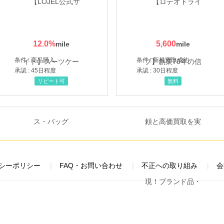
12.0
%
5,600
条件 : 商品購入
条件 : 新規買取成約
承認 : 45日程度
承認 : 30日程度
リピート可
無料
シーポリシー
FAQ・お問い合わせ
不正への取り組み
会