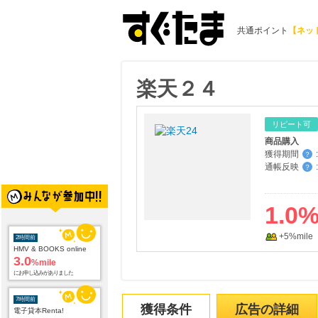
共通ポイント
【ネッ
楽天２４
リピート可
商品購入
獲得期間
:
？
通帳反映
:
？
1.0
2時間前
+5%mile
HMV & BOOKS online
3.0
%mile
にお申し込みがありました
7時間前
電子貸本Renta!
獲得条件
広告の詳細
14.0