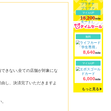
マイルUP
18,200
mile
詳細
無料
8,640
mile
詳細
マイルUP
できない,全ての店舗が対象にな
6,000
mile
経由し、決済完了いただきますよ
もっと見る
い。