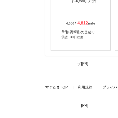
4,812
4,000
条件 : 新規購入
承認 : 30日程度
[PR]
すぐたまTOP
利用規約
プライバ
[PR]