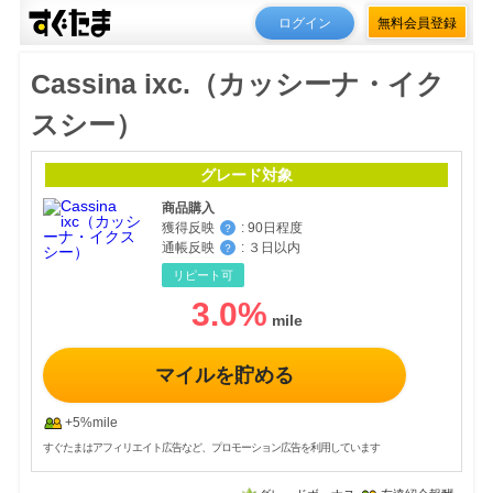
ログイン
無料会員登録
Cassina ixc.（カッシーナ・イク
スシー）
グレード対象
商品購入
獲得反映
:
90日程度
？
通帳反映
:
３日以内
？
リピート可
3.0
%
マイルを貯める
+5%mile
すぐたまはアフィリエイト広告など、プロモーション広告を利用しています