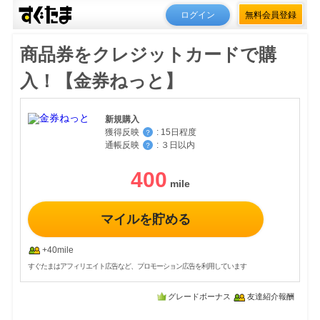
ログイン
無料会員登録
商品券をクレジットカードで購
入！【金券ねっと】
新規購入
獲得反映
:
15日程度
？
通帳反映
:
３日以内
？
400
マイルを貯める
+40mile
すぐたまはアフィリエイト広告など、プロモーション広告を利用しています
グレードボーナス
友達紹介報酬