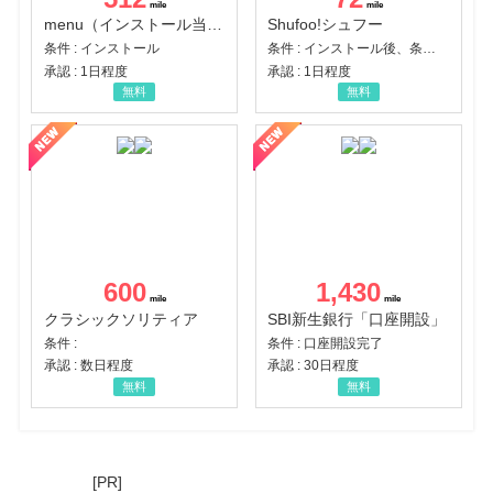
menu（インストール当日に指定のクーポンコード経由で1,500円（税込）以上の初回注文完了）（Android）
Shufoo!シュフー
条件 : インストール
条件 : インストール後、条件達成
承認 : 1日程度
承認 : 1日程度
無料
無料
600
1,430
クラシックソリティア
SBI新生銀行「口座開設」
条件 :
条件 : 口座開設完了
承認 : 数日程度
承認 : 30日程度
無料
無料
[PR]