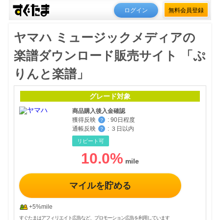
ログイン
無料会員登録
ヤマハ ミュージックメディアの
楽譜ダウンロード販売サイト 「ぷ
りんと楽譜」
グレード対象
商品購入後入金確認
獲得反映
:
90日程度
？
通帳反映
:
３日以内
？
リピート可
10.0
%
マイルを貯める
+5%mile
すぐたまはアフィリエイト広告など、プロモーション広告を利用しています