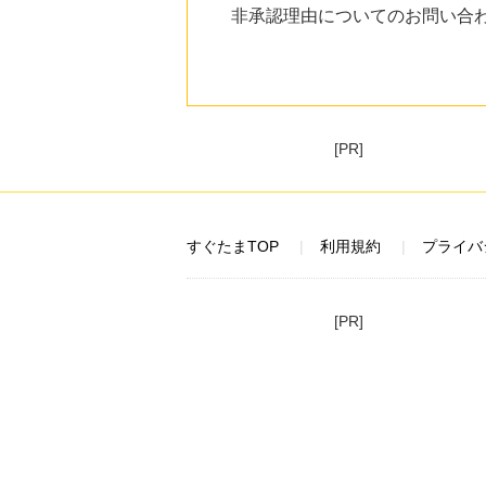
非承認理由についてのお問い合
22時間前
au PAY マーケット
1.0
%mile
にお申し込みがありました
23時間前
ブックオフオンライン販売
[PR]
3.0
%mile
にお申し込みがありました
8時間前
ベルーナ
すぐたまTOP
利用規約
プライバ
2.0
%mile
にお申し込みがありました
14時間前
[PR]
楽天市場
2.0
%mile
にお申し込みがありました