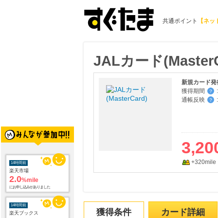
共通ポイント
【ネッ
JALカード(MasterC
新規カード発
獲得期間
:
？
通帳反映
:
？
3,20
14時間前
楽天市場
+320mile
2.0
%mile
にお申し込みがありました
14時間前
楽天ブックス
1.0
獲得条件
カード詳細
%mile