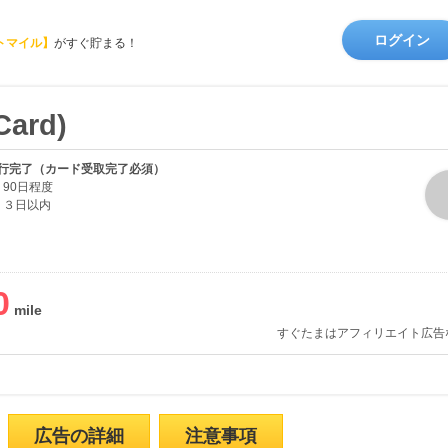
ログイン
トマイル】
がすぐ貯まる！
ard)
行完了（カード受取完了必須）
90日程度
３日以内
0
すぐたまはアフィリエイト広告
広告の詳細
注意事項