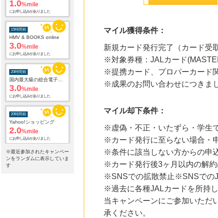
にお申し込みがありました
15時間前
HMV & BOOKS online
マイル獲得条件：
3.0
%mile
にお申し込みがありました
新規カード発行完了（カード受
※対象券種：JALカード(MASTE
20時間前
国内最大級の総合電子書籍ストア ブックライブ
※提携カード、プロパーカード関
3.0
%mile
※成果のお問い合わせにつきま
にお申し込みがありました
20時間前
マイル却下条件：
Yahoo!ショッピング
2.0
%mile
※虚偽・不正・いたずら・学生で
にお申し込みがありました
※カード発行に至らない場合・申
20時間前
※条件に該当しない方からの申
※最近参加されたキャンペー
Qoo10
ンをランダムに表示していま
3.0
%mile
※カード発行後3ヶ月以内の解
す
にお申し込みがありました
※SNSでの拡散禁止※SNSで
※過去に各種JALカードを所持
20時間前
じゃらんnet
当キャンペーンにご参加いただ
1.0
%mile
承ください。
にお申し込みがありました