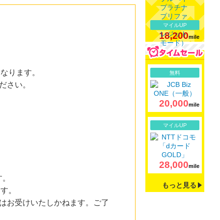
マイルUP
18,200
mile
詳細
となります。
無料
ださい。
20,000
mile
詳細
マイルUP
28,000
mile
す。
もっと見る
ます。
はお受けいたしかねます。ご了