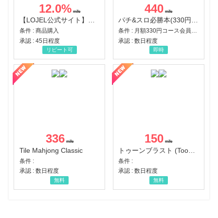
12.0
%
440
【LOJEL公式サイト】スーツケース・バッグ
パチ&スロ必勝本(330円コース)
条件 : 商品購入
条件 : 月額330円コース会員登録完了
承認 : 45日程度
承認 : 数日程度
リピート可
即時
336
150
Tile Mahjong Classic
トゥーンブラスト (Toon Blast)
条件 :
条件 :
承認 : 数日程度
承認 : 数日程度
無料
無料