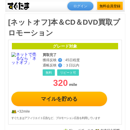
ログイン
無料会員登録
[ネットオフ]本＆CD＆DVD買取プ
ロモーション
グレード対象
買取完了
獲得反映
:
45日程度
？
通帳反映
:
３日以内
？
無料
リピート可
320
マイルを貯める
+32mile
すぐたまはアフィリエイト広告など、プロモーション広告を利用しています