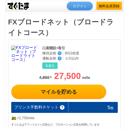
ログイン
無料会員登録
FXブロードネット（ブロードラ
イトコース）
口座開設+取引
獲得反映
:
90日程度
？
通帳反映
:
３日以内
？
高還元
27,500
4,950
マイルを貯める
5
プリンス手数料チケット
？
枚
+2,750mile
すぐたまはアフィリエイト広告など、プロモーション広告を利用しています