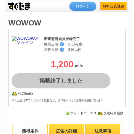
ログイン
無料会員登録
WOWOW
新規有料会員登録完了
獲得反映
:
30日程度
？
通帳反映
:
３日以内
？
1,200
掲載終了しました
+120mile
すぐたまはアフィリエイト広告など、プロモーション広告を利用しています
グレードボーナス
友達紹介報酬
獲得条件
広告の詳細
注意事項