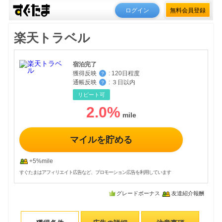
ログイン
無料会員登録
楽天トラベル
宿泊完了
獲得反映
:
120日程度
？
通帳反映
:
３日以内
？
リピート可
2.0
%
マイルを貯める
+5%mile
すぐたまはアフィリエイト広告など、プロモーション広告を利用しています
グレードボーナス
友達紹介報酬