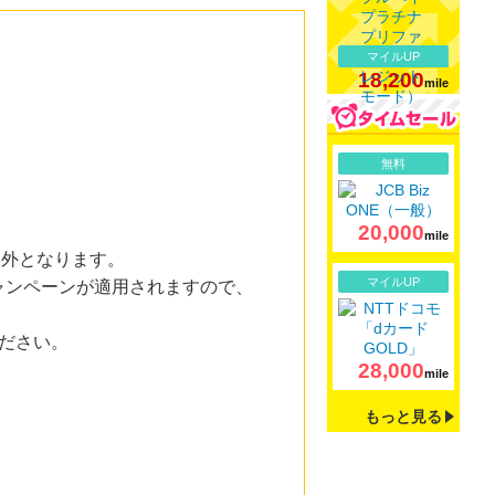
マイルUP
18,200
mile
詳細
無料
20,000
mile
象外となります。
詳細
マイルUP
ャンペーンが適用されますので、
ださい。
28,000
mile
もっと見る