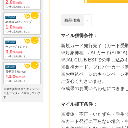
22時間前
Joshin webショップ
1.0
%mile
商品価格
-
にお申し込みがありました
マイル獲得条件：
22時間前
サンワダイレクト
3.0
%mile
新規カード発行完了（カード受
にお申し込みがありました
※対象券種：JALカード(SUICA)
※JAL CLUB ESTでの申し
22時間前
電子貸本Renta!
※提携カード、プロパーカード関
14.0
%mile
※お申込ページのキャンペーン
にお申し込みがありました
ご安心くださいませ。
22時間前
※成果のお問い合わせにつきま
アニメイトオンラインショップ
※最近参加されたキャンペー
2.0
ンをランダムに表示していま
%mile
す
にお申し込みがありました
マイル却下条件：
22時間前
※虚偽・不正・いたずら・学生で
じゃらんnet
1.0
%mile
※カード発行に至らない場合・申
にお申し込みがありました