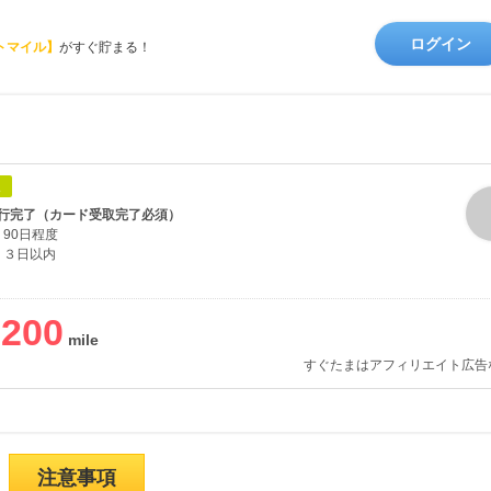
ログイン
トマイル】
がすぐ貯まる！
象
行完了（カード受取完了必須）
90日程度
３日以内
,200
すぐたまはアフィリエイト広告
注意事項