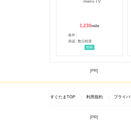
1,230
条件 :
承認 : 数日程度
即時
[PR]
すぐたまTOP
利用規約
プライバ
[PR]