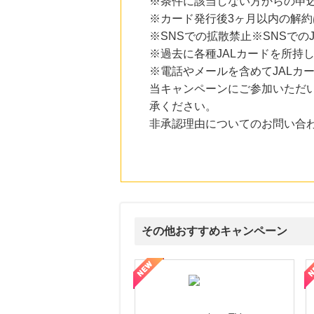
※条件に該当しない方からの申
22時間前
※カード発行後3ヶ月以内の解
Yahoo!ショッピング
※SNSでの拡散禁止※SNSで
2.0
%mile
にお申し込みがありました
※過去に各種JALカードを所持
※電話やメールを含めてJALカ
22時間前
当キャンペーンにご参加いただ
Qoo10
3.0
%mile
承ください。
にお申し込みがありました
非承認理由についてのお問い合
5時間前
アニメ、グッズ、ゲーム、声優、フィギュア多数販売のチェーンストア【ゲーマーズ】
2.0
%mile
にお申し込みがありました
15時間前
楽天市場
2.0
%mile
その他おすすめキャンペーン
にお申し込みがありました
ni】妊活期のための葉酸サプリ
【LOJEL公式サイト】スーツケース・バッグ
【ロデオドライブ】創業70