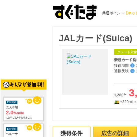
共通ポイント
【ネッ
JALカード(Suica)
グレード対
新規カード発
獲得期間
:
？
通帳反映
:
？
3
15時間前
1,280
楽天市場
+320mile
2.0
%mile
にお申し込みがありました
17時間前
ベルーナ
2.0
%mile
獲得条件
広告の詳細
にお申し込みがありました