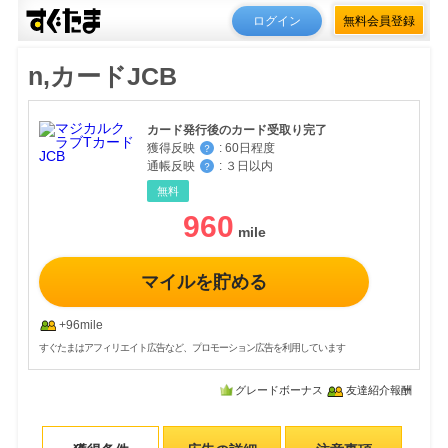
ログイン
無料会員登録
n,カードJCB
カード発行後のカード受取り完了
獲得反映
:
60日程度
？
通帳反映
:
３日以内
？
無料
960
マイルを貯める
+96mile
すぐたまはアフィリエイト広告など、プロモーション広告を利用しています
グレードボーナス
友達紹介報酬