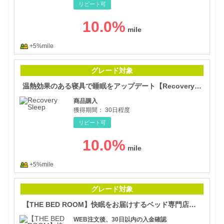
リピート可
10.0
%
+5%mile
温熱
グレード対象
温熱効果のある寝具で睡眠をアップデート【Recovery Sleep】
商品購入
獲得期間：
30日程度
リピート可
10.0
%
+5%mile
【T
グレード対象
【THE BED ROOM】快眠をお届けするベッド専門店「ベッドルーム」
WEB注文後、30日以内の入金確認