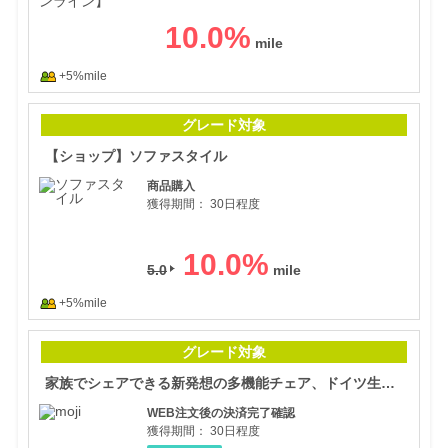
10.0
%
+5%mile
【シ
グレード対象
【ショップ】ソファスタイル
商品購入
獲得期間：
30日程度
10.0
%
5.0
+5%mile
家族
グレード対象
家族でシェアできる新発想の多機能チェア、ドイツ生まれのハイチェアイッピー【moji】
WEB注文後の決済完了確認
獲得期間：
30日程度