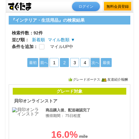
ログイン
無料会員登録
『インテリア・生活用品』の検索結果
検索件数：92件
並び順：
新着順
マイル数順 ▼
条件を追加：
マイルUP中
1
2
3
4
最初
前へ
次へ
最後
グレードボーナス
友達紹介報酬
貝印
グレード対象
貝印オンラインストア
商品購入後、配送確認完了
獲得期間：
75日程度
16.0
%