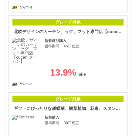
+5%mile
北欧
グレード対象
北欧デザインのカーテン、ラグ、マット専門店【cucan クーカン】
新規商品購入
獲得期間：
45日程度
13.9
%
+5%mile
ギフ
グレード対象
ギフトにぴったりな胡蝶蘭、観葉植物、花束、スタンド花の通販サイト【HitoHana】
新規購入
獲得期間：
30日程度