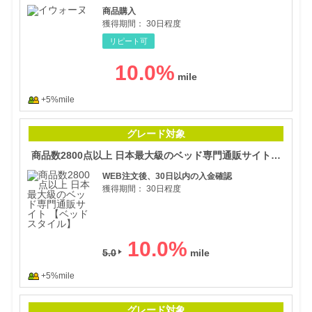
商品購入
獲得期間：
30日程度
リピート可
10.0
%
+5%mile
商品
グレード対象
商品数2800点以上 日本最大級のベッド専門通販サイト 【ベッドスタイル】
WEB注文後、30日以内の入金確認
獲得期間：
30日程度
10.0
%
5.0
+5%mile
【輸
グレード対象