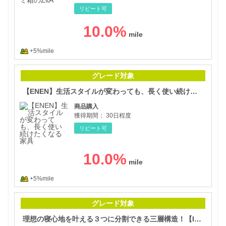
リピート可
10.0
%
+5%mile
【E
グレード対象
【ENEN】生活スタイルが変わっても、長く使い続けたくなる家具
商品購入
獲得期間：
30日程度
リピート可
10.0
%
+5%mile
理想
グレード対象
理想の寝心地を叶える３つに分割できる三層構造！【IWONU（イウォーヌ）マットレス】