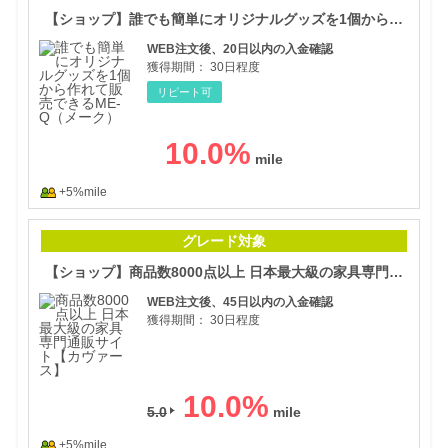
【ショップ】誰でも簡単にオリジナルグッズを1個から作れて販売できるME-Q（メーク）
WEB注文後、20日以内の入金確認
獲得期間：
30日程度
リピート可
10.0
%
+5%mile
【シ
グレード対象
【ショップ】商品数8000点以上 日本最大級の家具専門通販サイト【カヴァース】
WEB注文後、45日以内の入金確認
獲得期間：
30日程度
10.0
%
5.0
+5%mile