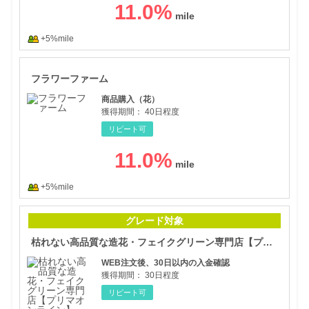
11.0
%
+5%mile
フラ
フラワーファーム
商品購入（花）
獲得期間：
40日程度
リピート可
11.0
%
+5%mile
枯れ
グレード対象
枯れない高品質な造花・フェイクグリーン専門店【プリマオンライン】
WEB注文後、30日以内の入金確認
獲得期間：
30日程度
リピート可