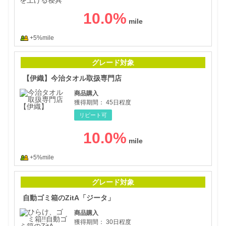
10.0
%
+5%mile
【伊
グレード対象
【伊織】今治タオル取扱専門店
商品購入
獲得期間：
45日程度
リピート可
10.0
%
+5%mile
自動
グレード対象
自動ゴミ箱のZitA「ジータ」
商品購入
獲得期間：
30日程度