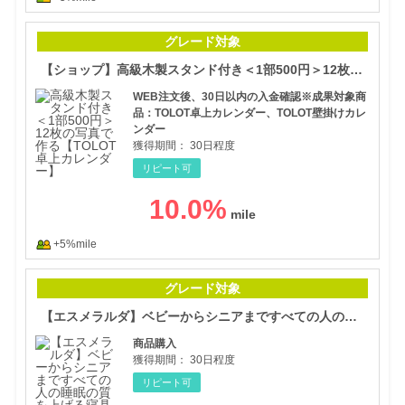
【シ
グレード対象
【ショップ】高級木製スタンド付き＜1部500円＞12枚の写真で作る【TOLOT卓上カレンダー】
WEB注文後、30日以内の入金確認※成果対象商
品：TOLOT卓上カレンダー、TOLOT壁掛けカレ
ンダー
獲得期間：
30日程度
リピート可
10.0
%
+5%mile
【エ
グレード対象
【エスメラルダ】ベビーからシニアまですべての人の睡眠の質を上げる寝具
商品購入
獲得期間：
30日程度
リピート可