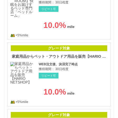
獲得期間：
30日程度
リピート可
10.0
%
+5%mile
家庭
グレード対象
家庭用品からペット・アウトドア用品を販売【HARIO NETSHOP】
WEB注文後、決済完了時点
獲得期間：
30日程度
リピート可
10.0
%
+5%mile
【シ
グレード対象