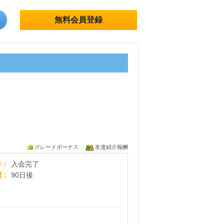
無料会員登録
グレードボーナス
友達紹介報酬
【入会完了】ベネッセ 小学講座
件
入会完了
間
90日後