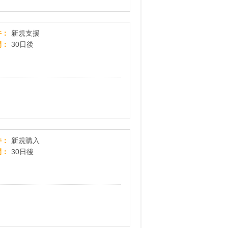
子どもとのつながりが、あなたの心を豊かにする
件
新規支援
間
30日後
スマホのギガを余らせない格安SIM【BB.exciteモバイル】
件
新規購入
間
30日後