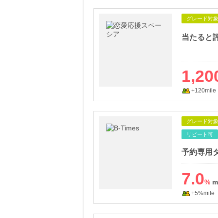
グレード対
1,20
+120mile
グレード対
リピート可
予約専用
7.0
%
+5%mile