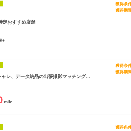
獲得条
象
獲得期
 特定おすすめ店舗
獲得条
象
獲得期
自然でオシャレ、データ納品の出張撮影マッチングサービス【fotowa (フォトワ) 】
0
獲得条
象