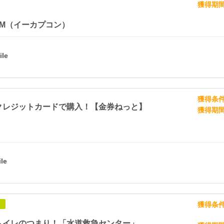
獲得期
COM（イーカプコン）
獲得条
クレジットカードで購入！【金券ねっと】
獲得期
獲得条
象
トイレのつまり！「水道救急センター」