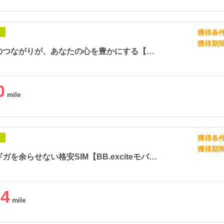
獲得条
象
獲得期
子どもとのつながりが、あなたの心を豊かにする【チャイルド・スポンサーシップ】
0
獲得条
象
獲得期
スマホのギガを余らせない格安SIM【BB.exciteモバイル】
24