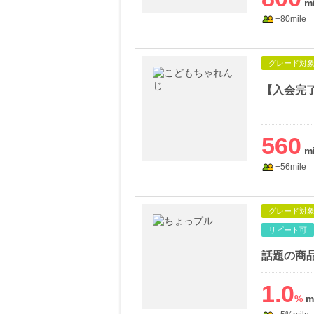
+80mile
グレード対
【入会完
560
+56mile
グレード対
リピート可
1.0
%