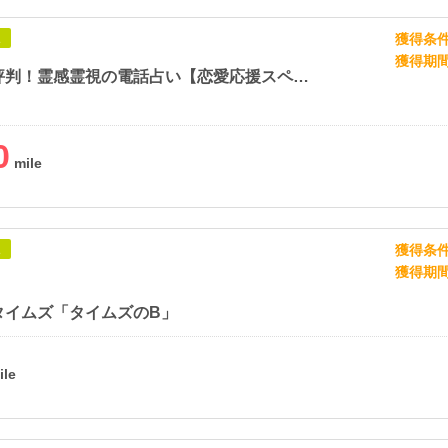
獲得条
象
獲得期
当たると評判！霊感霊視の電話占い【恋愛応援スペーシア】
0
獲得条
象
獲得期
タイムズ「タイムズのB」