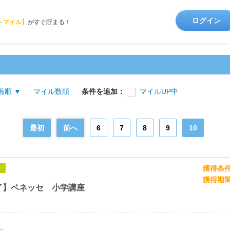
ログイン
トマイル】
がすぐ貯まる！
着順 ▼
マイル数順
条件を追加：
マイルUP中
最初
前へ
6
7
8
9
10
獲得条
象
獲得期
了】ベネッセ 小学講座