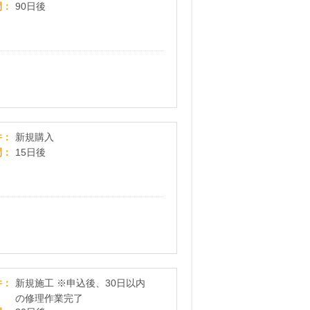
間
90日後
商品券をクレジットカードで購入！【金券ねっと
件
新規購入
間
15日後
水漏れやトイレのつまり！「水道救急センター」
件
新規施工 ※申込後、30日以内
の修理作業完了