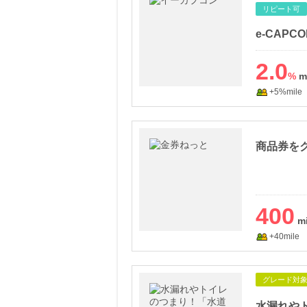
リピート可
e-CAP
2.0
%
+5%mile
商品券を
400
+40mile
グレード対
水漏れや