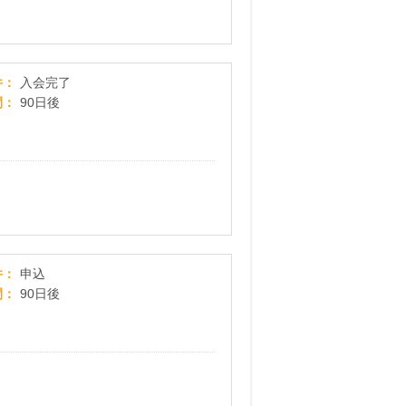
【入会完了】ベネッセ こどもちゃれんじ
件
入会完了
間
90日後
話題の商品がお得に試せる【サンプル百貨店】ち
件
申込
間
90日後