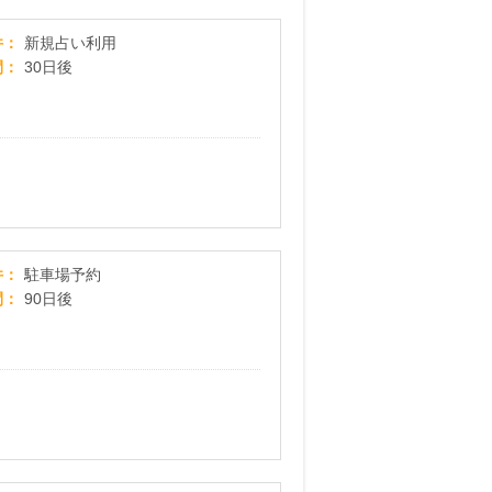
当たると評判！霊感霊視の電話占い【恋愛応援ス
件
新規占い利用
間
30日後
予約専用タイムズ「タイムズのB」
件
駐車場予約
間
90日後