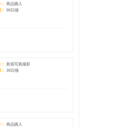
楽天市場 特定おすすめ店舗
件
商品購入
間
90日後
自然でオシャレ、データ納品の出張撮影マッチングサービス【f
件
新規写真撮影
間
30日後
e-CAPCOM（イーカプコン）
件
商品購入