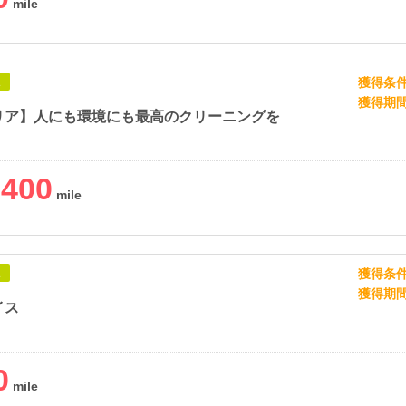
獲得条
象
獲得期
リア】人にも環境にも最高のクリーニングを
,400
獲得条
象
獲得期
イス
0