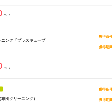
0
獲得条
ーニング「プラスキューブ」
獲得期
0
獲得条
象
（布団クリーニング）
獲得期