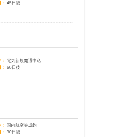
間
45日後
ANAでんき
件
電気新規開通申込
間
60日後
当日便も申込OK！乗継便検索にも対応♪【NAVITIME Travel】
件
国内航空券成約
間
30日後