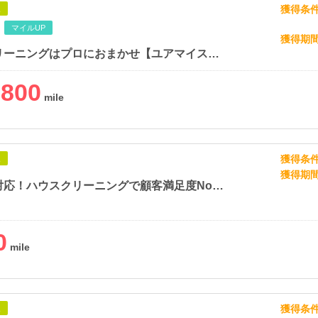
獲得条
象
マイルUP
獲得期
ハウスクリーニングはプロにおまかせ【ユアマイスター】（リピートOK）
,800
獲得条
象
獲得期
日本全国対応！ハウスクリーニングで顧客満足度No.1の【おそうじ革命】
0
獲得条
象