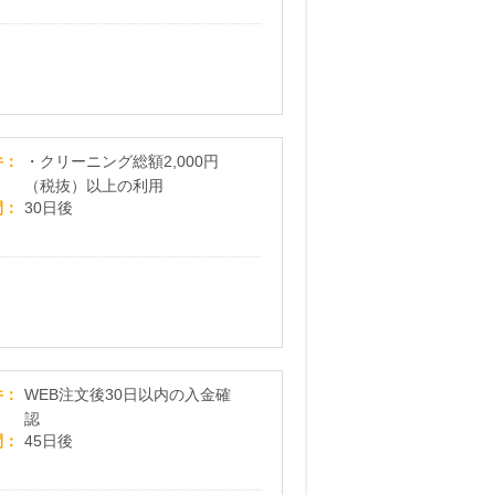
宅配クリーニング「プラスキューブ」
件
・クリーニング総額2,000円
（税抜）以上の利用
間
30日後
カジタク（布団クリーニング）
件
WEB注文後30日以内の入金確
認
間
45日後