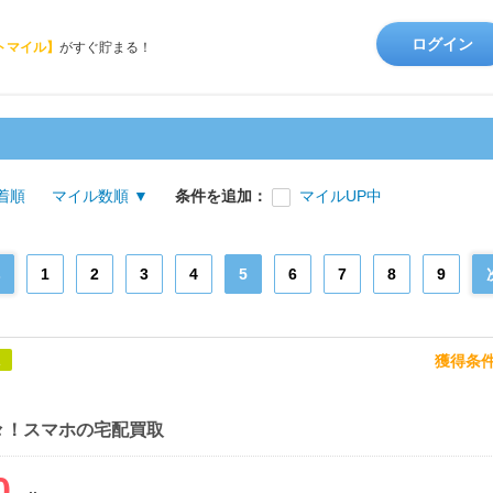
ログイン
トマイル】
がすぐ貯まる！
着順
マイル数順 ▼
条件を追加：
マイルUP中
1
2
3
4
5
6
7
8
9
獲得条
象
々！スマホの宅配買取
0