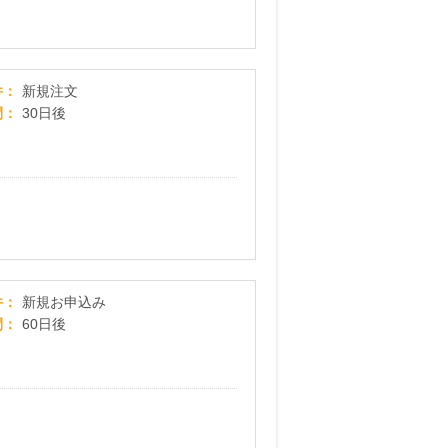
【ハイクリア】人にも環境にも最高のクリーニン
件
新規注文
間
30日後
電気チョイス
件
新規お申込み
間
60日後