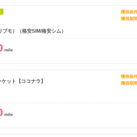
獲得条
象
獲得期
（リブモ）（格安SIM/格安シム）
0
獲得条
ーケット【ココナラ】
獲得期
0