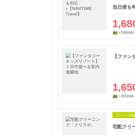
1,68
+168mile
1,65
+165mile
グレード対
宅配クリ