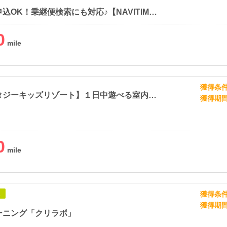
当日便も申込OK！乗継便検索にも対応♪【NAVITIME Travel】
0
獲得条
【ファンタジーキッズリゾート】１日中遊べる室内遊園地
獲得期
0
獲得条
象
獲得期
ーニング「クリラボ」