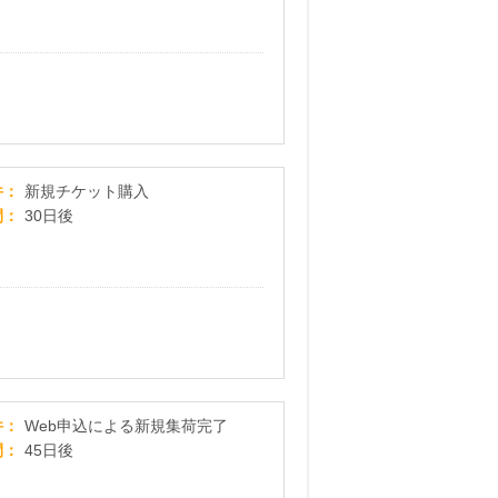
【ファンタジーキッズリゾート】１日中遊べる室
件
新規チケット購入
間
30日後
宅配クリーニング「クリラボ」
件
Web申込による新規集荷完了
間
45日後