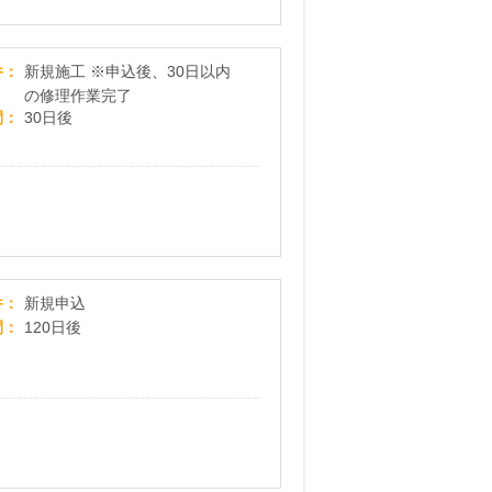
水漏れやトイレのつまり！「水道救急センター」
件
新規施工 ※申込後、30日以内
の修理作業完了
間
30日後
東京ガス【基本プラン】
件
新規申込
間
120日後