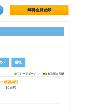
無料会員登録
次へ
最後
グレードボーナス
友達紹介報酬
自宅で楽々！スマホの宅配買取
件
獲得期間
10日後