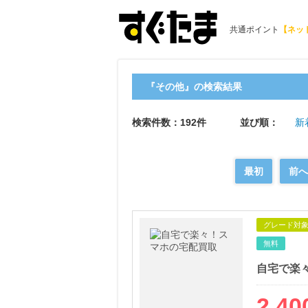
共通ポイント
【ネッ
『その他』の検索結果
検索件数：192件
並び順：
新
最初
前へ
グレード対
無料
自宅で楽
2,40