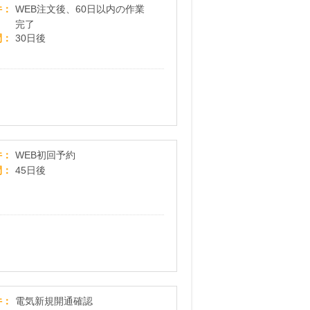
ハウスクリーニングはプロにおまかせ【ユアマイス
件
WEB注文後、60日以内の作業
完了
間
30日後
日本全国対応！ハウスクリーニングで顧客満足度No.
件
WEB初回予約
間
45日後
Vポイントでんき
件
電気新規開通確認