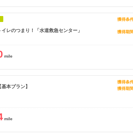
獲得条
象
トイレのつまり！「水道救急センター」
獲得期
0
獲得条
【基本プラン】
獲得期
4