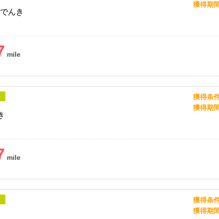
獲得期
トでんき
7
獲得条
象
獲得期
き
7
獲得条
象
獲得期