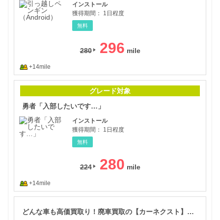
インストール
獲得期間：
1日程度
無料
296
280
+14mile
勇者
グレード対象
勇者「入部したいです…」
インストール
獲得期間：
1日程度
無料
280
224
+14mile
どん
どんな車も高価買取り！廃車買取の【カーネクスト】申し込み促進