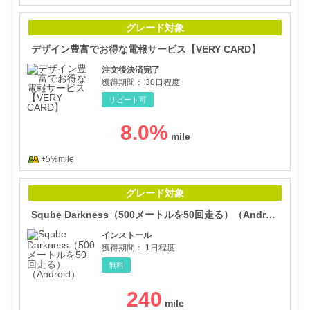
デザ
グレード対象
デザイン豊富でお得な電報サービス【VERY CARD】
注文後決済完了
獲得期間：
30日程度
リピート可
8.0
%
+5%mile
Sq
グレード対象
Sqube Darkness（500メートルを50回走る）（Android）
インストール
獲得期間：
1日程度
無料
240