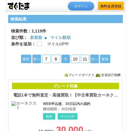
ログイン
無料会員登録
検索結果
検索件数：1,119件
並び順：
新着順 ▲
マイル数順
条件を追加：
マイルUP中
7
8
9
10
11
最初
前へ
次へ
最後
グレードボーナス
友達紹介報酬
電話
グレード対象
電話1本で無料査定・高価買取！【中古車買取カーネクスト】
WEB申込後、30日以内の成約
獲得期間：
30日程度
無料
マイルUP
30,000