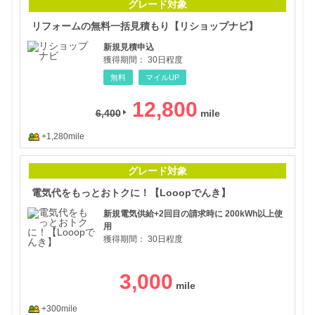
グレード対象
リフォームの無料一括見積もり【リショップナビ】
新規見積申込
獲得期間：
30日程度
無料
マイルUP
12,800
6,400
+1,280mile
電気
グレード対象
電気代をもっとおトクに！【Looopでんき】
新規電気供給+2回目の請求時に 200kWh以上使
用
獲得期間：
30日程度
3,000
+300mile