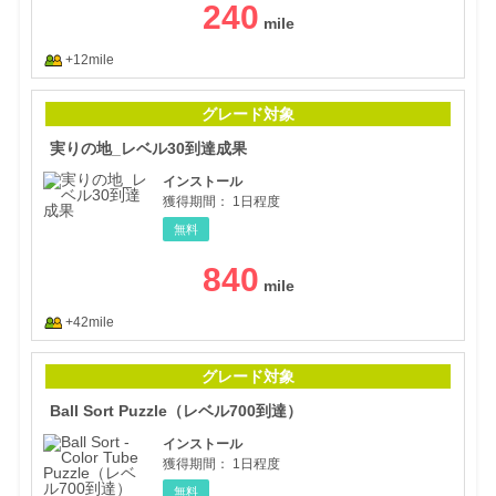
240
+12mile
実り
グレード対象
実りの地_レベル30到達成果
インストール
獲得期間：
1日程度
無料
840
+42mile
Bal
グレード対象
Ball Sort Puzzle（レベル700到達）
インストール
獲得期間：
1日程度
無料