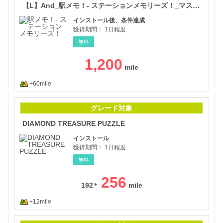
【L】And_駅メモ！- ステーションメモリーズ！_マスターランク40達成
インストール後、条件達成
獲得期間：
1日程度
無料
1,200
+60mile
DIA
グレード対象
DIAMOND TREASURE PUZZLE
インストール
獲得期間：
1日程度
無料
256
192
+12mile
リフ