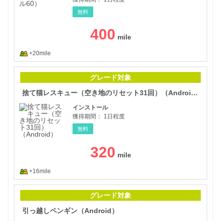
無料
400
+20mile
捨て
グレード対象
捨て猫レスキュー（空き地のリセット31回）（Android）
インストール
獲得期間：
1日程度
無料
320
+16mile
引っ
グレード対象
引っ越しペンギン（Android）