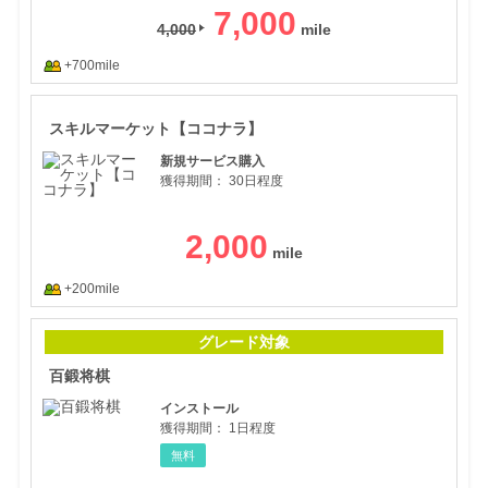
7,000
4,000
+700mile
スキ
スキルマーケット【ココナラ】
新規サービス購入
獲得期間：
30日程度
2,000
+200mile
百鍛
グレード対象
百鍛将棋
インストール
獲得期間：
1日程度
無料