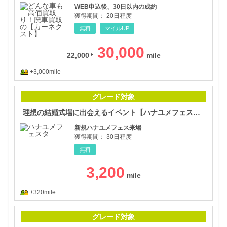
WEB申込後、30日以内の成約
獲得期間：
20日程度
無料
マイルUP
30,000
22,000
+3,000mile
理想
グレード対象
理想の結婚式場に出会えるイベント【ハナユメフェスタ】
新規ハナユメフェス来場
獲得期間：
30日程度
無料
3,200
+320mile
【L
グレード対象