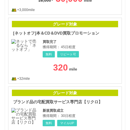
16,000
+3,000mile
[ネ
グレード対象
[ネットオフ]本＆CD＆DVD買取プロモーション
買取完了
獲得期間：
45日程度
無料
リピート可
320
+32mile
ブラ
グレード対象
ブランド品の宅配買取サービス専門店【リクロ】
新規買取成立
獲得期間：
30日程度
無料
マイルUP