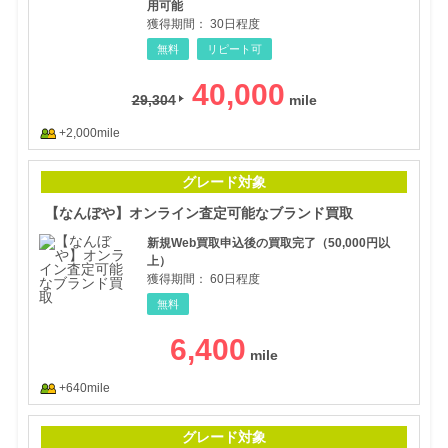
用可能
獲得期間：
30日程度
無料
リピート可
40,000
29,304
+2,000mile
【な
グレード対象
【なんぼや】オンライン査定可能なブランド買取
新規Web買取申込後の買取完了（50,000円以
上）
獲得期間：
60日程度
無料
6,400
+640mile
【エ
グレード対象