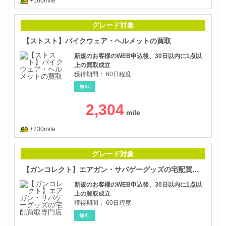
+160mile
【ス
グレード対象
【ストスト】バイクウェア・ヘルメットの買取
新規のお客様のWEB申込後、30日以内に1点以
上の買取成立
獲得期間：
60日程度
無料
2,304
+230mile
【ガ
グレード対象
【ガンコレクト】エアガン・サバゲーグッズの宅配買取専門店
新規のお客様のWEB申込後、30日以内に1点以
上の買取成立
獲得期間：
60日程度
無料