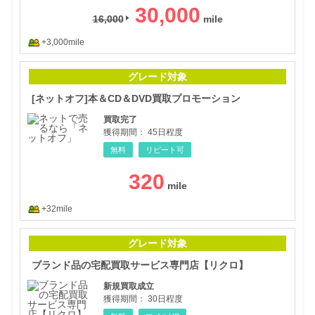
30,000
16,000
+3,000mile
[ネ
グレード対象
[ネットオフ]本＆CD＆DVD買取プロモーション
買取完了
獲得期間：
45日程度
無料
リピート可
320
+32mile
ブラ
グレード対象
ブランド品の宅配買取サービス専門店【リクロ】
新規買取成立
獲得期間：
30日程度