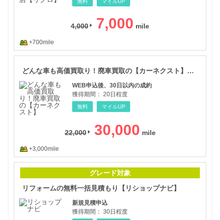
無料
マイルUP
7,000
4,000
+700mile
どん
どんな車も高価買取り！廃車買取の【カーネクスト】申し込み促進
WEB申込後、30日以内の成約
獲得期間：
20日程度
無料
マイルUP
30,000
22,000
+3,000mile
リフ
グレード対象
リフォームの無料一括見積もり【リショップナビ】
新規見積申込
獲得期間：
30日程度