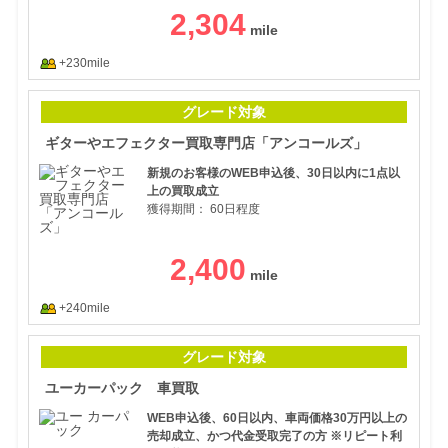
2,304
+230mile
ギタ
グレード対象
ギターやエフェクター買取専門店「アンコールズ」
新規のお客様のWEB申込後、30日以内に1点以
上の買取成立
獲得期間：
60日程度
2,400
+240mile
ユー
グレード対象
ユーカーパック 車買取
WEB申込後、60日以内、車両価格30万円以上の
売却成立、かつ代金受取完了の方 ※リピート利