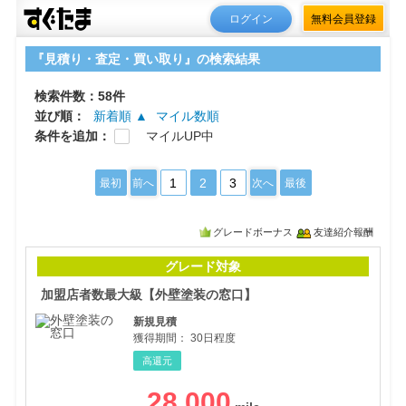
ログイン
無料会員登録
『見積り・査定・買い取り』の検索結果
検索件数：58件
並び順：
新着順 ▲
マイル数順
条件を追加：
マイルUP中
1
2
3
最初
前へ
次へ
最後
グレードボーナス
友達紹介報酬
加盟
グレード対象
加盟店者数最大級【外壁塗装の窓口】
新規見積
獲得期間：
30日程度
高還元
28,000