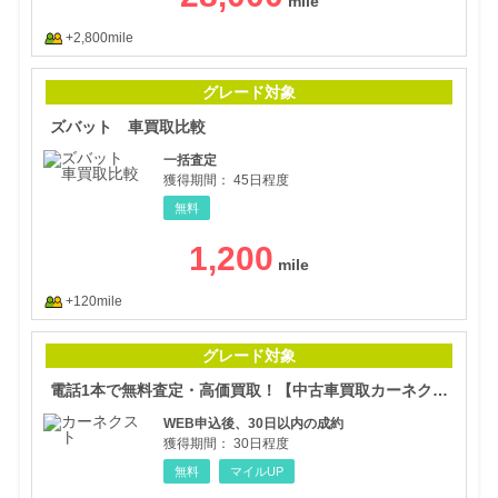
+2,800mile
ズバ
グレード対象
ズバット 車買取比較
一括査定
獲得期間：
45日程度
無料
1,200
+120mile
電話
グレード対象
電話1本で無料査定・高価買取！【中古車買取カーネクスト】
WEB申込後、30日以内の成約
獲得期間：
30日程度
無料
マイルUP