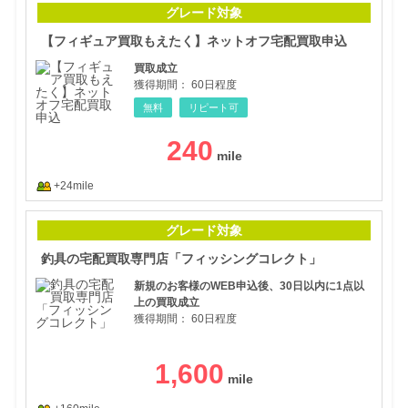
グレード対象
【フィギュア買取もえたく】ネットオフ宅配買取申込
買取成立
獲得期間：
60日程度
無料
リピート可
240
+24mile
釣具
グレード対象
釣具の宅配買取専門店「フィッシングコレクト」
新規のお客様のWEB申込後、30日以内に1点以
上の買取成立
獲得期間：
60日程度
1,600