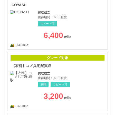
COYASH
買取成立
獲得期間：
60日程度
リピート可
6,400
+640mile
【衣
グレード対象
【衣料】コメ兵宅配買取
買取成立
獲得期間：
60日程度
無料
リピート可
3,200
+320mile
【フ