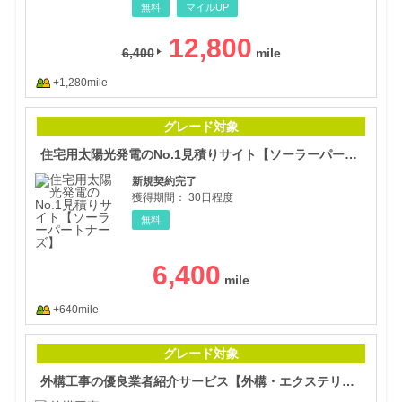
無料
マイルUP
12,800
6,400
+1,280mile
住宅
グレード対象
住宅用太陽光発電のNo.1見積りサイト【ソーラーパートナーズ】
新規契約完了
獲得期間：
30日程度
無料
6,400
+640mile
外構
グレード対象
外構工事の優良業者紹介サービス【外構・エクステリアパートナーズ】