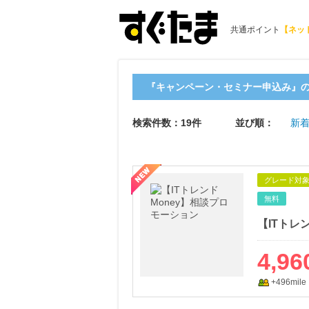
共通ポイント
【ネッ
『キャンペーン・セミナー申込み』
検索件数：19件
並び順：
新着
グレード対
無料
【ITトレ
4,96
+496mile