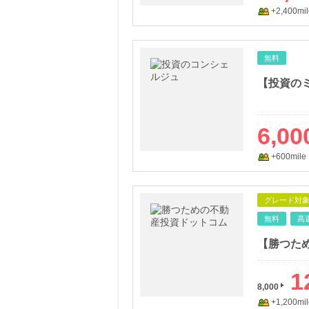
+2,400mil
無料
【投資の
6,00
+600mile
グレード対
無料
高
1
8,000
+1,200mil