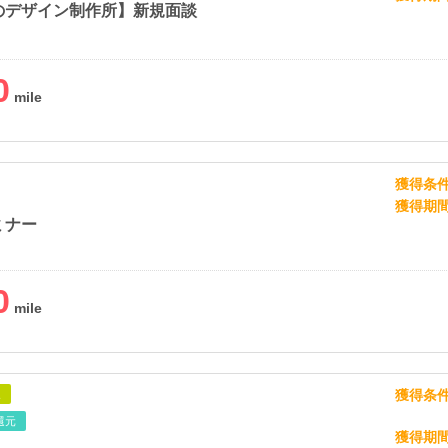
のデザイン制作所】新規面談
0
獲得条
獲得期
ミナー
0
獲得条
象
還元
獲得期