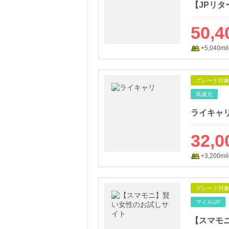
50,4
+5,040mil
グレード対
高還元
ライキャ
32,0
+3,200mil
グレード対
マイルUP
【スマモ