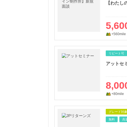
【わたし
5,60
+560mile
リピート可
アットセ
8,00
+80mile
グレード対
無料
高