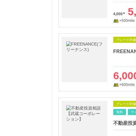
5
4,000
+500mile
グレード対
FREENA
6,00
+600mile
グレード対
無料
マ
不動産投