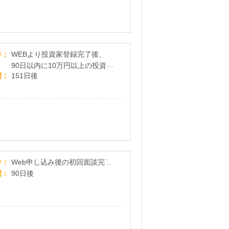
【AGクラウドファンディング】新規投資家登録+投
件
WEBより投資家登録完了後、
90日以内に10万円以上の投資完
間
151日後
了
【オンライン面談対応】オーキット不動産投資個
件
Web申し込み後の初回面談完了
間
90日後