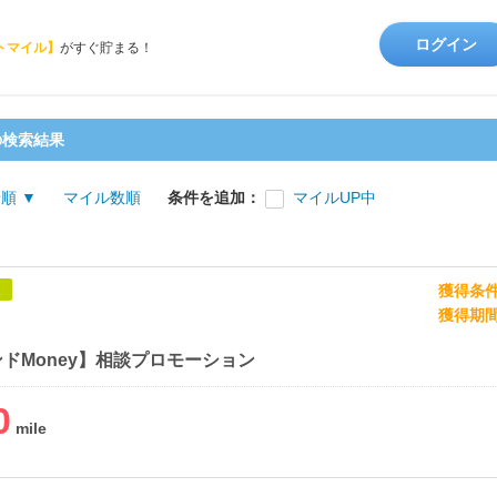
ログイン
トマイル】
がすぐ貯まる！
の検索結果
順 ▼
マイル数順
条件を追加：
マイルUP中
獲得条
象
獲得期
ンドMoney】相談プロモーション
0