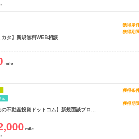
e
獲得条
獲得期
ミカタ】新規無料WEB相談
0
獲得条
象
還元
獲得期
【勝つための不動産投資ドットコム】新規面談プログラム
2,000
e