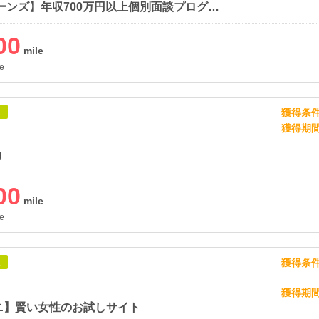
【JPリターンズ】年収700万円以上個別面談プログラム
00
e
獲得条
象
獲得期
リ
00
e
獲得条
象
獲得期
ニ】賢い女性のお試しサイト