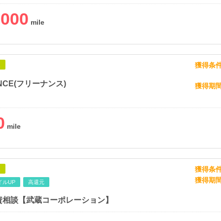
,000
獲得条
象
NCE(フリーナンス)
獲得期
0
獲得条
象
獲得期
イルUP
高還元
資相談【武蔵コーポレーション】