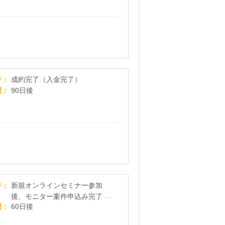
方の方などご来社が難しい場合
は、Web面談も可能です
ライキャリ
件
成約完了（入金完了）
間
90日後
【スマモニ】賢い女性のお試しサイト
件
新規オンラインセミナー参加
後、モニター案件申込み完了
間
60日後
（女性限定）