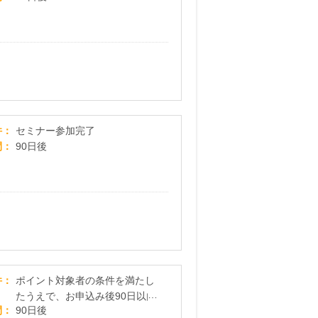
アットセミナー
件
セミナー参加完了
間
90日後
【JPリターンズ】年収700万円以上個別面談プログラ
件
ポイント対象者の条件を満たし
たうえで、お申込み後90日以内
間
90日後
に個別面談を完了された方 ※遠