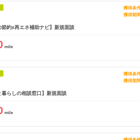
獲得条
象
獲得期
の節約x再エネ補助ナビ】新規面談
0
獲得条
象
獲得期
と暮らしの相談窓口】新規面談
0
獲得条