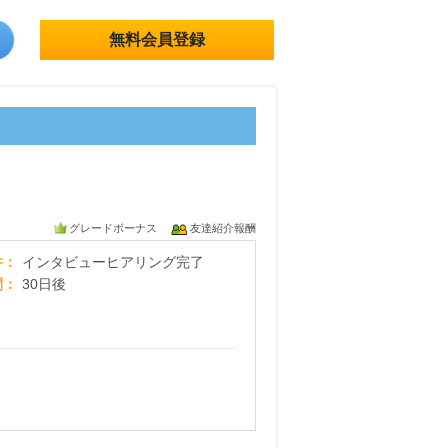
無料会員登録
グレードボーナス
友達紹介報酬
【ITトレンドMoney】相談プロモーション
件
インタビューヒアリング完了
間
30日後