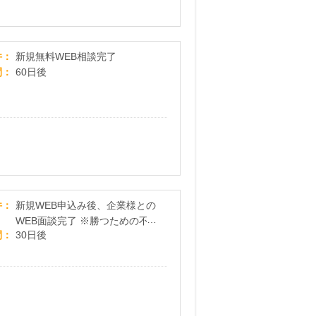
【投資のミカタ】新規無料WEB相談
件
新規無料WEB相談完了
間
60日後
【勝つための不動産投資ドットコム】新規面談プ
件
新規WEB申込み後、企業様との
WEB面談完了 ※勝つための不
間
30日後
動産投資ドットコムを初めて利
用され、WEB申込み後20日以
内に電話による本人確認と日程
調整し、30日以内に企業様との
WEB面談完了された方が成果対
象となります。