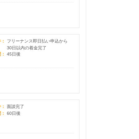
FREENANCE(フリーナンス)
件
フリーナンス即日払い申込から
30日以内の着金完了
間
45日後
不動産投資相談【武蔵コーポレーション】
件
面談完了
間
60日後