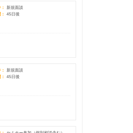
【暮らしの節約x再エネ補助ナビ】新規面談
件
新規面談
間
45日後
【おかねと暮らしの相談窓口】新規面談
件
新規面談
間
45日後
【恵比寿開催】女性のための資産運用セミナー
件
セミナー参加（個別相談含む）