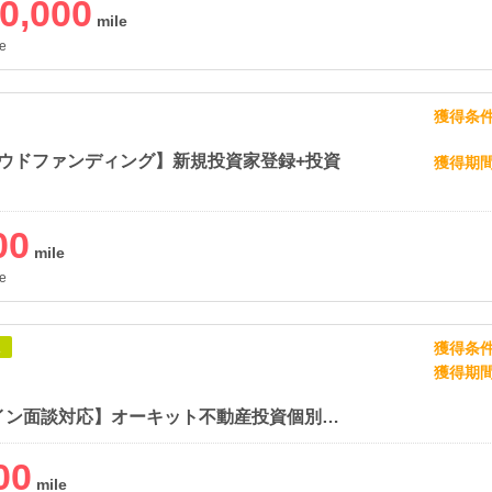
0,000
e
獲得条
ラウドファンディング】新規投資家登録+投資
獲得期
00
e
獲得条
象
獲得期
【オンライン面談対応】オーキット不動産投資個別面談
00