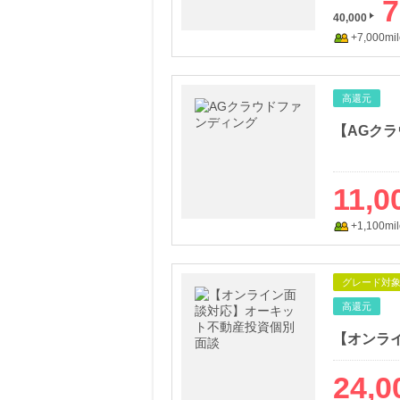
7
40,000
+7,000mil
高還元
【AGク
11,0
+1,100mil
グレード対
高還元
24,0