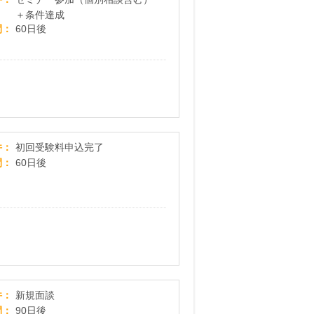
＋条件達成
間
60日後
【スリーププランナー】科学に基づく睡眠の専門
件
初回受験料申込完了
間
60日後
【わたしのデザイン制作所】新規面談
件
新規面談
間
90日後